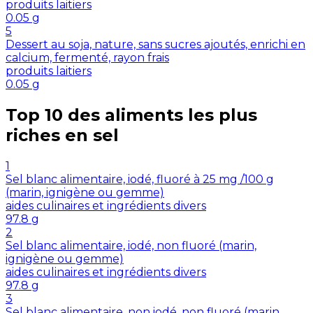
produits laitiers
0.05
g
5
Dessert au soja, nature, sans sucres ajoutés, enrichi en
calcium, fermenté, rayon frais
produits laitiers
0.05
g
Top 10 des aliments les plus
riches en
sel
1
Sel blanc alimentaire, iodé, fluoré à 25 mg /100 g
(marin, ignigène ou gemme)
aides culinaires et ingrédients divers
97.8
g
2
Sel blanc alimentaire, iodé, non fluoré (marin,
ignigène ou gemme)
aides culinaires et ingrédients divers
97.8
g
3
Sel blanc alimentaire, non iodé, non fluoré (marin,