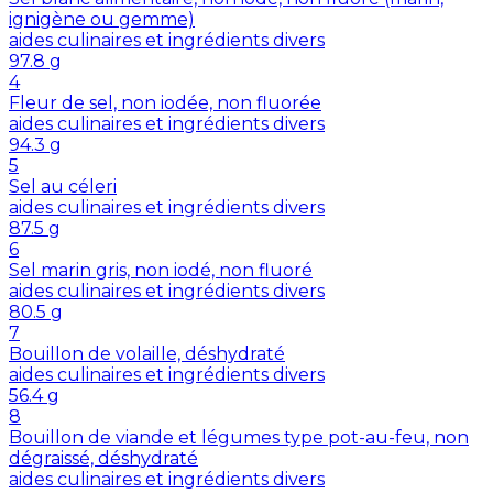
ignigène ou gemme)
aides culinaires et ingrédients divers
97.8
g
4
Fleur de sel, non iodée, non fluorée
aides culinaires et ingrédients divers
94.3
g
5
Sel au céleri
aides culinaires et ingrédients divers
87.5
g
6
Sel marin gris, non iodé, non fluoré
aides culinaires et ingrédients divers
80.5
g
7
Bouillon de volaille, déshydraté
aides culinaires et ingrédients divers
56.4
g
8
Bouillon de viande et légumes type pot-au-feu, non
dégraissé, déshydraté
aides culinaires et ingrédients divers