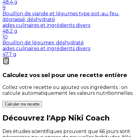
48.4
g
9
Bouillon de viande et légumes type pot-au-feu,
dégraissé, déshydraté
aides culinaires et ingrédients divers
48.2
g
10
Bouillon de légumes, déshydraté
aides culinaires et ingrédients divers
47.7
g
Calculez vos
sel
pour une recette entière
Collez votre recette ou ajoutez vos ingrédients : on
calcule automatiquement les valeurs nutritionnelles.
Calculer ma recette
Découvrez l'App Niki Coach
Des études scientifiques prouvent que 66 jours sont