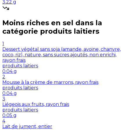
3.22
g
Moins riches en
sel
dans la
catégorie
produits laitiers
1
Dessert végétal sans soja (amande, avoine, chanvre,
coco, riz), nature, sans sucres ajoutés, non enrichi,
rayon frais
produits laitiers
0.04
g
2
Mousse à la crème de marrons, rayon frais
produits laitiers
0.04
g
3
Liégeois aux fruits, rayon frais
produits laitiers
0.05
g
4
Lait de jument, entier