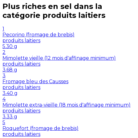
Plus riches en
sel
dans la
catégorie
produits laitiers
1
Pecorino (fromage de brebis)
produits laitiers
5.30
g
2
Mimolette vieille (12 mois d'affinage minimum)
produits laitiers
3.68
g
3
Fromage bleu des Causses
produits laitiers
3.40
g
4
Mimolette extra-vieille (18 mois d'affinage minimum)
produits laitiers
3.33
g
5
Roquefort (fromage de brebis)
produits laitiers