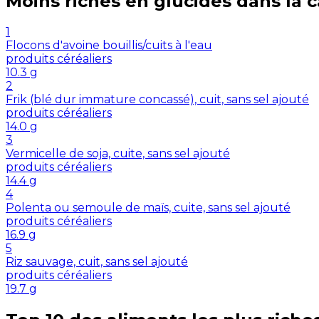
Moins riches en
glucides
dans la 
1
Flocons d'avoine bouillis/cuits à l'eau
produits céréaliers
10.3
g
2
Frik (blé dur immature concassé), cuit, sans sel ajouté
produits céréaliers
14.0
g
3
Vermicelle de soja, cuite, sans sel ajouté
produits céréaliers
14.4
g
4
Polenta ou semoule de maïs, cuite, sans sel ajouté
produits céréaliers
16.9
g
5
Riz sauvage, cuit, sans sel ajouté
produits céréaliers
19.7
g