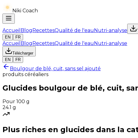
Niki Coach
Accueil
Blog
Recettes
Qualité de l'eau
Nutri-analyse
EN
FR
Accueil
Blog
Recettes
Qualité de l'eau
Nutri-analyse
Télécharger
EN
FR
Boulgour de blé, cuit, sans sel ajouté
produits céréaliers
Glucides
boulgour de blé, cuit, sa
Pour 100 g
24.1
g
Plus riches en
glucides
dans la ca