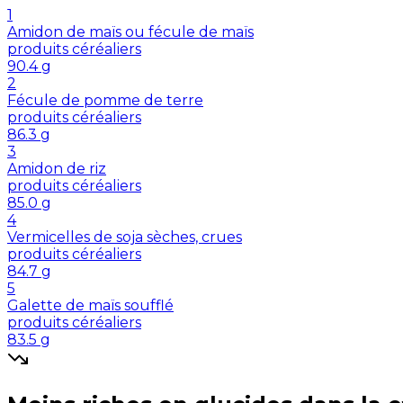
1
Amidon de maïs ou fécule de maïs
produits céréaliers
90.4
g
2
Fécule de pomme de terre
produits céréaliers
86.3
g
3
Amidon de riz
produits céréaliers
85.0
g
4
Vermicelles de soja sèches, crues
produits céréaliers
84.7
g
5
Galette de maïs soufflé
produits céréaliers
83.5
g