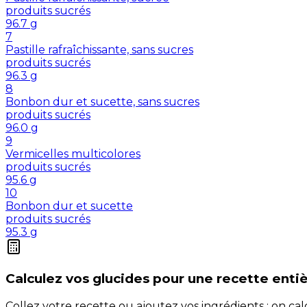
produits sucrés
96.7
g
7
Pastille rafraîchissante, sans sucres
produits sucrés
96.3
g
8
Bonbon dur et sucette, sans sucres
produits sucrés
96.0
g
9
Vermicelles multicolores
produits sucrés
95.6
g
10
Bonbon dur et sucette
produits sucrés
95.3
g
Calculez vos
glucides
pour une recette enti
Collez votre recette ou ajoutez vos ingrédients : on c