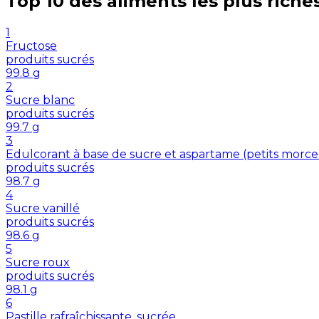
Top 10 des aliments les plus riche
1
Fructose
produits sucrés
99.8
g
2
Sucre blanc
produits sucrés
99.7
g
3
Edulcorant à base de sucre et aspartame (petits morc
produits sucrés
98.7
g
4
Sucre vanillé
produits sucrés
98.6
g
5
Sucre roux
produits sucrés
98.1
g
6
Pastille rafraîchissante, sucrée