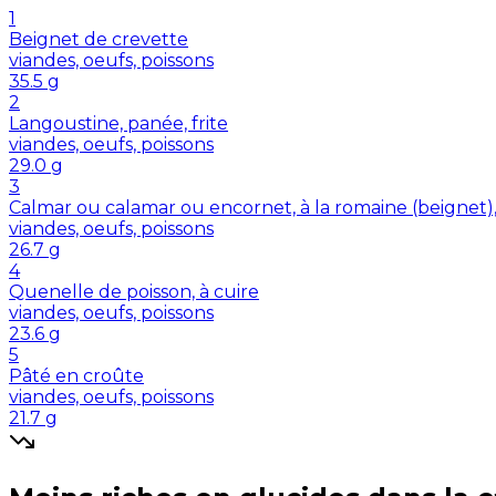
1
Beignet de crevette
viandes, oeufs, poissons
35.5
g
2
Langoustine, panée, frite
viandes, oeufs, poissons
29.0
g
3
Calmar ou calamar ou encornet, à la romaine (beignet)
viandes, oeufs, poissons
26.7
g
4
Quenelle de poisson, à cuire
viandes, oeufs, poissons
23.6
g
5
Pâté en croûte
viandes, oeufs, poissons
21.7
g