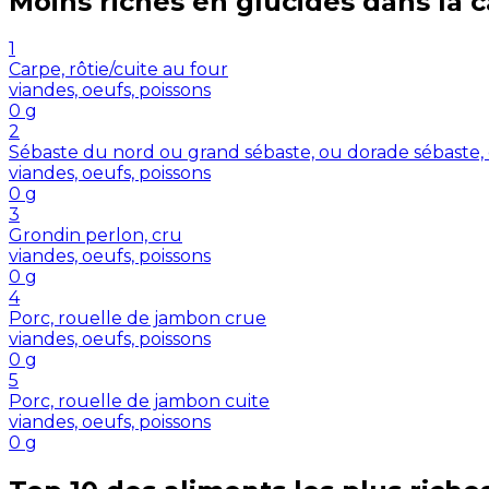
Moins riches en
glucides
dans la 
1
Carpe, rôtie/cuite au four
viandes, oeufs, poissons
0
g
2
Sébaste du nord ou grand sébaste, ou dorade sébaste,
viandes, oeufs, poissons
0
g
3
Grondin perlon, cru
viandes, oeufs, poissons
0
g
4
Porc, rouelle de jambon crue
viandes, oeufs, poissons
0
g
5
Porc, rouelle de jambon cuite
viandes, oeufs, poissons
0
g