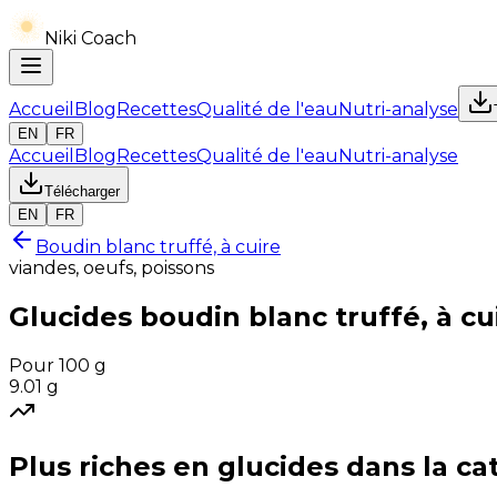
Niki Coach
Accueil
Blog
Recettes
Qualité de l'eau
Nutri-analyse
EN
FR
Accueil
Blog
Recettes
Qualité de l'eau
Nutri-analyse
Télécharger
EN
FR
Boudin blanc truffé, à cuire
viandes, oeufs, poissons
Glucides
boudin blanc truffé, à cu
Pour 100 g
9.01
g
Plus riches en
glucides
dans la ca