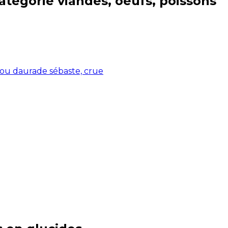
catégorie
viandes, oeufs, poissons
 ou daurade sébaste, crue