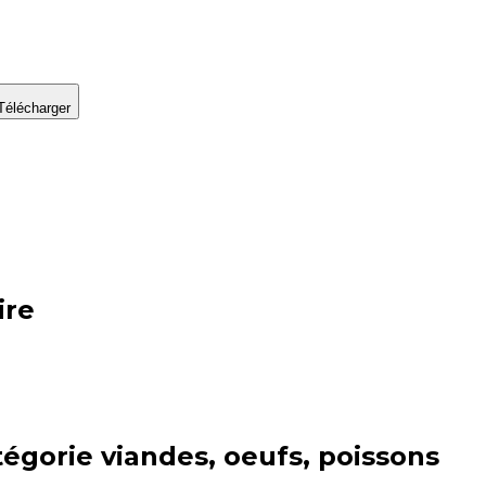
Télécharger
ire
tégorie
viandes, oeufs, poissons