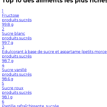
Top 10 des aliments les plus riche
1
Fructose
produits sucrés
99.8
g
2
Sucre blanc
produits sucrés
99.7
g
3
Edulcorant à base de sucre et aspartame (petits morc
produits sucrés
98.7
g
4
Sucre vanillé
produits sucrés
98.6
g
5
Sucre roux
produits sucrés
98.1
g
6
Pastille rafraîchissante, sucrée