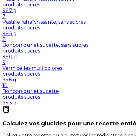
produits sucrés
96.7
g
7
Pastille rafraîchissante, sans sucres
produits sucrés
96.3
g
8
Bonbon dur et sucette, sans sucres
produits sucrés
96.0
g
9
Vermicelles multicolores
produits sucrés
95.6
g
10
Bonbon dur et sucette
produits sucrés
95.3
g
Calculez vos
glucides
pour une recette enti
Collez votre recette ou ajoutez vos ingrédients : on c