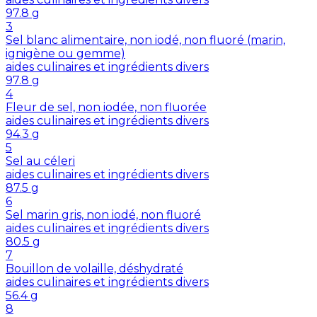
97.8
g
3
Sel blanc alimentaire, non iodé, non fluoré (marin,
ignigène ou gemme)
aides culinaires et ingrédients divers
97.8
g
4
Fleur de sel, non iodée, non fluorée
aides culinaires et ingrédients divers
94.3
g
5
Sel au céleri
aides culinaires et ingrédients divers
87.5
g
6
Sel marin gris, non iodé, non fluoré
aides culinaires et ingrédients divers
80.5
g
7
Bouillon de volaille, déshydraté
aides culinaires et ingrédients divers
56.4
g
8