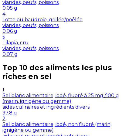
viandes, oeufs, poissons
0.05
g
4
Lotte ou baudroie, grillée/poêlée
viandes, oeufs, poissons
0.06
g
5
Tilapia, cru
viandes, oeufs, poissons
0.07
g
Top 10 des aliments les plus
riches en
sel
1
Sel blanc alimentaire, iodé, fluoré à 25 mg /100 g
(marin, ignigène ou gemme)
aides culinaires et ingrédients divers
97.8
g
2
Sel blanc alimentaire, iodé, non fluoré (marin,
ignigène ou gemme)
aides culinaires et ingrédients divers