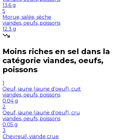
13.6
g
5
Morue, salée, sèche
viandes, oeufs, poissons
12.3
g
Moins riches en
sel
dans la
catégorie
viandes, oeufs,
poissons
1
Oeuf, jaune (jaune d'oeuf), cuit
viandes, oeufs, poissons
0.04
g
2
Oeuf, jaune (jaune d'oeuf), cru
viandes, oeufs, poissons
0.05
g
3
Chevreuil, viande crue