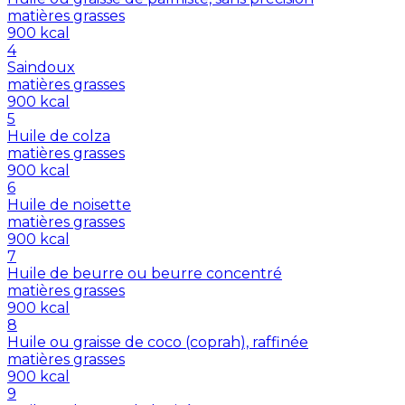
matières grasses
900
kcal
4
Saindoux
matières grasses
900
kcal
5
Huile de colza
matières grasses
900
kcal
6
Huile de noisette
matières grasses
900
kcal
7
Huile de beurre ou beurre concentré
matières grasses
900
kcal
8
Huile ou graisse de coco (coprah), raffinée
matières grasses
900
kcal
9