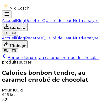
Niki Coach
Accueil
Blog
Recettes
Qualité de l'eau
Nutri-analyse
Télécharger
EN
FR
Accueil
Blog
Recettes
Qualité de l'eau
Nutri-analyse
Télécharger
EN
FR
Bonbon tendre, au caramel enrobé de chocolat
produits sucrés
Calories
bonbon tendre, au
caramel enrobé de chocolat
Pour 100 g
446
kcal