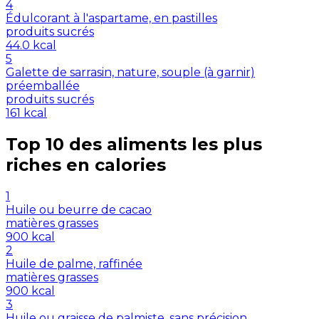
4
Édulcorant à l'aspartame, en pastilles
produits sucrés
44.0
kcal
5
Galette de sarrasin, nature, souple (à garnir)
préemballée
produits sucrés
161
kcal
Top 10 des aliments les plus
riches en
calories
1
Huile ou beurre de cacao
matières grasses
900
kcal
2
Huile de palme, raffinée
matières grasses
900
kcal
3
Huile ou graisse de palmiste, sans précision