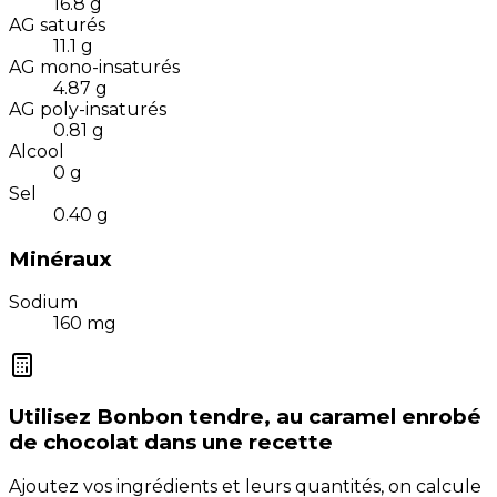
16.8
g
AG saturés
11.1
g
AG mono-insaturés
4.87
g
AG poly-insaturés
0.81
g
Alcool
0
g
Sel
0.40
g
Minéraux
Sodium
160
mg
Utilisez
Bonbon tendre, au caramel enrobé
de chocolat
dans une recette
Ajoutez vos ingrédients et leurs quantités, on calcule