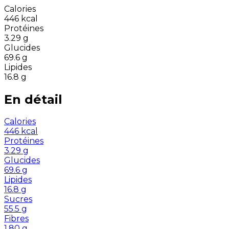
Calories
446
kcal
Protéines
3.29
g
Glucides
69.6
g
Lipides
16.8
g
En détail
Calories
446
kcal
Protéines
3.29
g
Glucides
69.6
g
Lipides
16.8
g
Sucres
55.5
g
Fibres
1.80
g