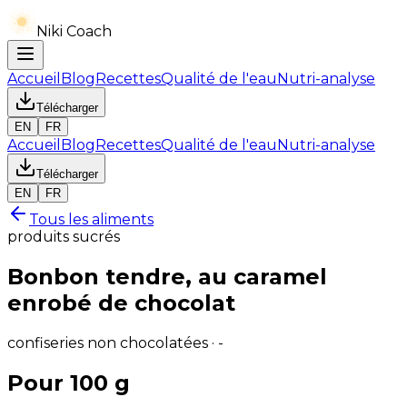
Niki Coach
Accueil
Blog
Recettes
Qualité de l'eau
Nutri-analyse
Télécharger
EN
FR
Accueil
Blog
Recettes
Qualité de l'eau
Nutri-analyse
Télécharger
EN
FR
Tous les aliments
produits sucrés
Bonbon tendre, au caramel
enrobé de chocolat
confiseries non chocolatées · -
Pour 100 g