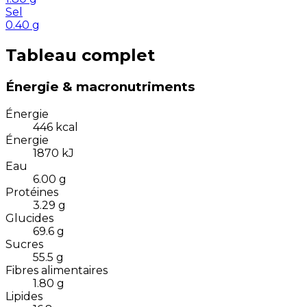
Sel
0.40
g
Tableau complet
Énergie & macronutriments
Énergie
446
kcal
Énergie
1870
kJ
Eau
6.00
g
Protéines
3.29
g
Glucides
69.6
g
Sucres
55.5
g
Fibres alimentaires
1.80
g
Lipides