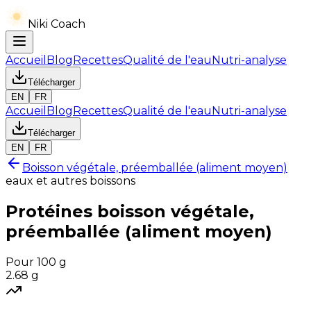
Niki Coach
Accueil
Blog
Recettes
Qualité de l'eau
Nutri-analyse
Télécharger
EN
FR
Accueil
Blog
Recettes
Qualité de l'eau
Nutri-analyse
Télécharger
EN
FR
Boisson végétale, préemballée (aliment moyen)
eaux et autres boissons
Protéines
boisson végétale,
préemballée (aliment moyen)
Pour 100 g
2.68
g