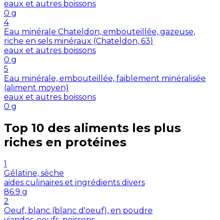
eaux et autres boissons
0
g
4
Eau minérale Chateldon, embouteillée, gazeuse,
riche en sels minéraux (Chateldon, 63)
eaux et autres boissons
0
g
5
Eau minérale, embouteillée, faiblement minéralisée
(aliment moyen)
eaux et autres boissons
0
g
Top 10 des aliments les plus
riches en
protéines
1
Gélatine, sèche
aides culinaires et ingrédients divers
86.9
g
2
Oeuf, blanc (blanc d'oeuf), en poudre
viandes, oeufs, poissons