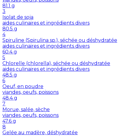
81.1
g
3
Isolat de soja
aides culinaires et ingrédients divers
80.5
g
4
Spiruline (Spirulina sp.), séchée ou déshydratée
aides culinaires et ingrédients divers
60.4
g
5
Chlorelle (chlorella), séchée ou déshydratée
aides culinaires et ingrédients divers
48.5
g
6
Oeuf, en poudre
viandes, oeufs, poissons
48.4
g
7
Morue, salée, sèche
viandes, oeufs, poissons
47.6
g
8
Gelée au madère, déshydratée