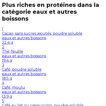
Plus riches en
protéines
dans la
catégorie
eaux et autres
boissons
1
Cacao, sans sucres ajoutés, poudre soluble
eaux et autres boissons
22.4
g
2
Thé, feuille
eaux et autres boissons
19.4
g
3
Café, poudre soluble
eaux et autres boissons
18.5
g
4
Café, moulu
eaux et autres boissons
13.9
g
5
Café au lait ou cappuccino, poudre soluble