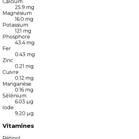
Calcium
25.9
mg
Magnésium
16.0
mg
Potassium
121
mg
Phosphore
43.4
mg
Fer
0.43
mg
Zinc
0.21
mg
Cuivre
0.12
mg
Manganèse
0.16
mg
Sélénium
6.03
µg
Iode
9.20
µg
Vitamines
Rétinol