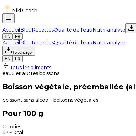
Niki Coach
Accueil
Blog
Recettes
Qualité de l'eau
Nutri-analyse
EN
FR
Accueil
Blog
Recettes
Qualité de l'eau
Nutri-analyse
Télécharger
EN
FR
Tous les aliments
eaux et autres boissons
Boisson végétale, préemballée (a
boissons sans alcool · boissons végétales
Pour 100 g
Calories
43.6
kcal