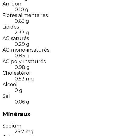
Amidon
0.10
g
Fibres alimentaires
0.63
g
Lipides
2.33
g
AG saturés
0.29
g
AG mono-insaturés
0.83
g
AG poly-insaturés
0.98
g
Cholestérol
0.53
mg
Alcool
0
g
Sel
0.06
g
Minéraux
Sodium
25.7
mg