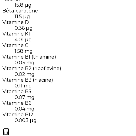
15.8
µg
Bêta-carotène
11.5
µg
Vitamine D
0.36
µg
Vitamine K1
4.01
µg
Vitamine C
1.58
mg
Vitamine B1 (thiamine)
0.03
mg
Vitamine B2 (riboflavine)
0.02
mg
Vitamine B3 (niacine)
0.11
mg
Vitamine B5
0.07
mg
Vitamine B6
0.04
mg
Vitamine B12
0.003
µg