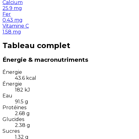
Calcium
25.9
mg
Fer
0.43
mg
Vitamine C
1.58
mg
Tableau complet
Énergie & macronutriments
Énergie
43.6
kcal
Énergie
182
kJ
Eau
91.5
g
Protéines
2.68
g
Glucides
2.38
g
Sucres
1.32
g