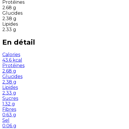
Protéines
2.68
g
Glucides
2.38
g
Lipides
2.33
g
En détail
Calories
43.6
kcal
Protéines
2.68
g
Glucides
2.38
g
Lipides
2.33
g
Sucres
1.32
g
Fibres
0.63
g
Sel
0.06
g