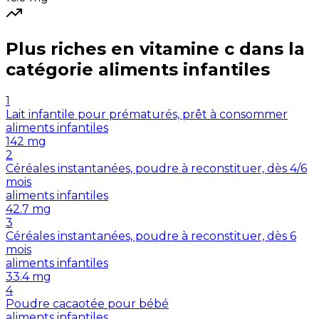
Plus riches en
vitamine c
dans la
catégorie
aliments infantiles
1
Lait infantile pour prématurés, prêt à consommer
aliments infantiles
142
mg
2
Céréales instantanées, poudre à reconstituer, dès 4/6
mois
aliments infantiles
42.7
mg
3
Céréales instantanées, poudre à reconstituer, dès 6
mois
aliments infantiles
33.4
mg
4
Poudre cacaotée pour bébé
aliments infantiles