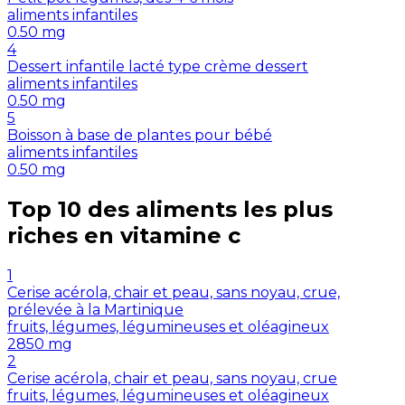
aliments infantiles
0.50
mg
4
Dessert infantile lacté type crème dessert
aliments infantiles
0.50
mg
5
Boisson à base de plantes pour bébé
aliments infantiles
0.50
mg
Top 10 des aliments les plus
riches en
vitamine c
1
Cerise acérola, chair et peau, sans noyau, crue,
prélevée à la Martinique
fruits, légumes, légumineuses et oléagineux
2850
mg
2
Cerise acérola, chair et peau, sans noyau, crue
fruits, légumes, légumineuses et oléagineux