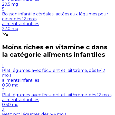
29.5
mg
5
Boisson infantile céréales lactées aux légumes pour
diner dès 12 mois
aliments infantiles
27.0
mg
Moins riches en
vitamine c
dans
la catégorie
aliments infantiles
1
Plat légumes, avec féculent et lait/crème, dès 8/12
mois
aliments infantiles
0.50
mg
2
Plat légumes, avec féculent et lait/crème, dès 12 mois
aliments infantiles
0.50
mg
3
Petit pot légumes, dès 4-6 mois