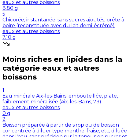
eaux et autres boissons
8.80
g
5
Chicorée, instantanée, sans sucres ajoutés, prête à
boire (reconstituée avec du lait demi-écrémé)
eaux et autres boissons
7.10
g
Moins riches en
lipides
dans la
catégorie
eaux et autres
boissons
1
Eau minérale Aix-les-Bains, embouteillée, plate,
faiblement minéralisée (Aix-les-Bains, 73)
eaux et autres boissons
0
g
2
Boisson préparée à partir de sirop ou de boisson
concentrée à diluer type menthe, fraise, etc, diluée
dans l'eau, sans précision sur la teneur en sucres et