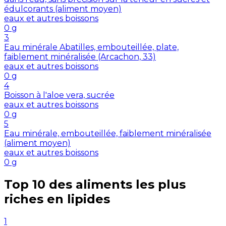
édulcorants (aliment moyen)
eaux et autres boissons
0
g
3
Eau minérale Abatilles, embouteillée, plate,
faiblement minéralisée (Arcachon, 33)
eaux et autres boissons
0
g
4
Boisson à l'aloe vera, sucrée
eaux et autres boissons
0
g
5
Eau minérale, embouteillée, faiblement minéralisée
(aliment moyen)
eaux et autres boissons
0
g
Top 10 des aliments les plus
riches en
lipides
1