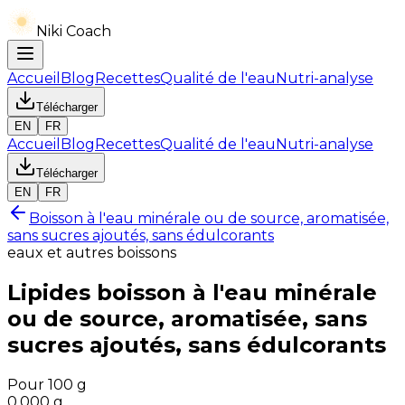
Niki Coach
Accueil
Blog
Recettes
Qualité de l'eau
Nutri-analyse
Télécharger
EN
FR
Accueil
Blog
Recettes
Qualité de l'eau
Nutri-analyse
Télécharger
EN
FR
Boisson à l'eau minérale ou de source, aromatisée,
sans sucres ajoutés, sans édulcorants
eaux et autres boissons
Lipides
boisson à l'eau minérale
ou de source, aromatisée, sans
sucres ajoutés, sans édulcorants
Pour 100 g
0.000
g