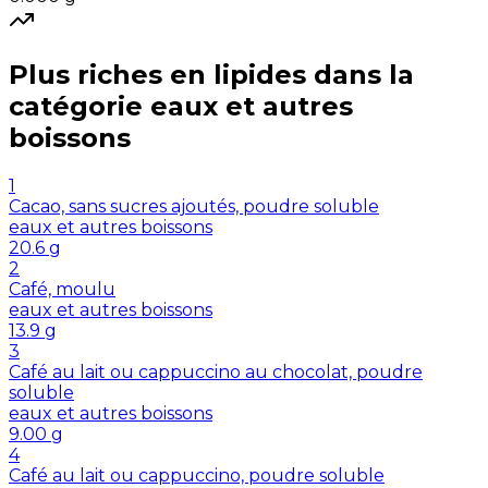
Plus riches en
lipides
dans la
catégorie
eaux et autres
boissons
1
Cacao, sans sucres ajoutés, poudre soluble
eaux et autres boissons
20.6
g
2
Café, moulu
eaux et autres boissons
13.9
g
3
Café au lait ou cappuccino au chocolat, poudre
soluble
eaux et autres boissons
9.00
g
4
Café au lait ou cappuccino, poudre soluble