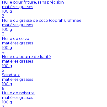
Huile pour friture, sans précision
matières grasses
100
g
2
Huile ou graisse de coco (coprah), raffinée
matières grasses
100
g
3
Huile de colza
matières grasses
100
g
4
Huile ou beurre de karité
matières grasses
100
g
5
Saindoux
matières grasses
100
g
6
Huile de noisette
matières grasses
100
g
7