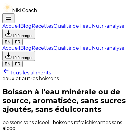
Niki Coach
Accueil
Blog
Recettes
Qualité de l'eau
Nutri-analyse
Télécharger
EN
FR
Accueil
Blog
Recettes
Qualité de l'eau
Nutri-analyse
Télécharger
EN
FR
Tous les aliments
eaux et autres boissons
Boisson à l'eau minérale ou de
source, aromatisée, sans sucres
ajoutés, sans édulcorants
boissons sans alcool · boissons rafraîchissantes sans
alcool