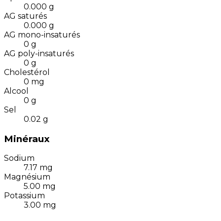
0.000
g
AG saturés
0.000
g
AG mono-insaturés
0
g
AG poly-insaturés
0
g
Cholestérol
0
mg
Alcool
0
g
Sel
0.02
g
Minéraux
Sodium
7.17
mg
Magnésium
5.00
mg
Potassium
3.00
mg