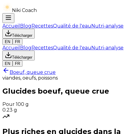
Niki Coach
Accueil
Blog
Recettes
Qualité de l'eau
Nutri-analyse
Télécharger
EN
FR
Accueil
Blog
Recettes
Qualité de l'eau
Nutri-analyse
Télécharger
EN
FR
Boeuf, queue crue
viandes, oeufs, poissons
Glucides
boeuf, queue crue
Pour 100 g
0.23
g
Plus riches en
glucides
dans la