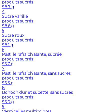
produits sucrés
98.7
g
4
Sucre vanillé
produits sucrés
98.6
g
5
Sucre roux
produits sucrés
98.1
g
6
Pastille rafraîchissante, sucrée
produits sucrés
96.7
g
7
Pastille rafraîchissante, sans sucres
produits sucrés
96.3
g
8
Bonbon dur et sucette, sans sucres
produits sucrés
96.0
g
9
Vermicelles multicolores