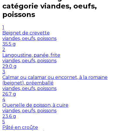
catégorie
viandes, oeufs,
poissons
1
Beignet de crevette
viandes, oeufs, poissons
35.5
g
2
Langoustine, panée, frite
viandes, oeufs, poissons
29.0
g
3
Calmar ou calamar ou encornet, à la romaine
(beignet), préemballé
viandes, oeufs, poissons
26.7
g
4
Quenelle de poisson, à cuire
viandes, oeufs, poissons
23.6
g
5
Pâté en croûte