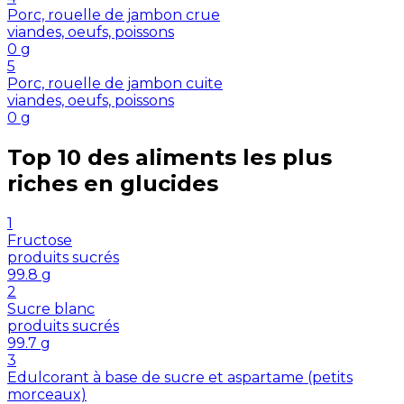
Porc, rouelle de jambon crue
viandes, oeufs, poissons
0
g
5
Porc, rouelle de jambon cuite
viandes, oeufs, poissons
0
g
Top 10 des aliments les plus
riches en
glucides
1
Fructose
produits sucrés
99.8
g
2
Sucre blanc
produits sucrés
99.7
g
3
Edulcorant à base de sucre et aspartame (petits
morceaux)