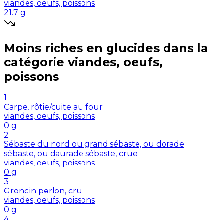
viandes, oeufs, poissons
21.7
g
Moins riches en
glucides
dans la
catégorie
viandes, oeufs,
poissons
1
Carpe, rôtie/cuite au four
viandes, oeufs, poissons
0
g
2
Sébaste du nord ou grand sébaste, ou dorade
sébaste, ou daurade sébaste, crue
viandes, oeufs, poissons
0
g
3
Grondin perlon, cru
viandes, oeufs, poissons
0
g
4