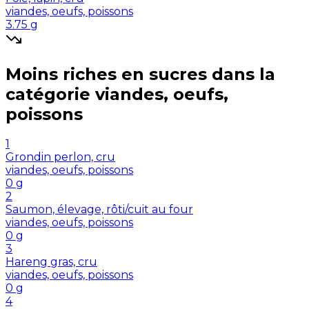
viandes, oeufs, poissons
3.75
g
Moins riches en
sucres
dans la
catégorie
viandes, oeufs,
poissons
1
Grondin perlon, cru
viandes, oeufs, poissons
0
g
2
Saumon, élevage, rôti/cuit au four
viandes, oeufs, poissons
0
g
3
Hareng gras, cru
viandes, oeufs, poissons
0
g
4