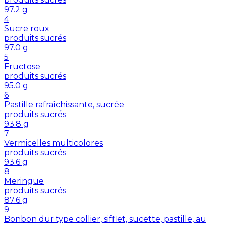
97.2
g
4
Sucre roux
produits sucrés
97.0
g
5
Fructose
produits sucrés
95.0
g
6
Pastille rafraîchissante, sucrée
produits sucrés
93.8
g
7
Vermicelles multicolores
produits sucrés
93.6
g
8
Meringue
produits sucrés
87.6
g
9
Bonbon dur type collier, sifflet, sucette, pastille, au