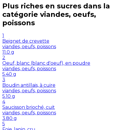
Plus riches en
sucres
dans la
catégorie
viandes, oeufs,
poissons
1
Beignet de crevette
viandes, oeufs, poissons
11.0
g
2
Oeuf, blanc (blanc d'oeuf), en poudre
viandes, oeufs, poissons
5.40
g
3
Boudin antillais, à cuire
viandes, oeufs, poissons
5.10
g
4
Saucisson brioché, cuit
viandes, oeufs, poissons
3.80
g
5
Foie, lapin, cru