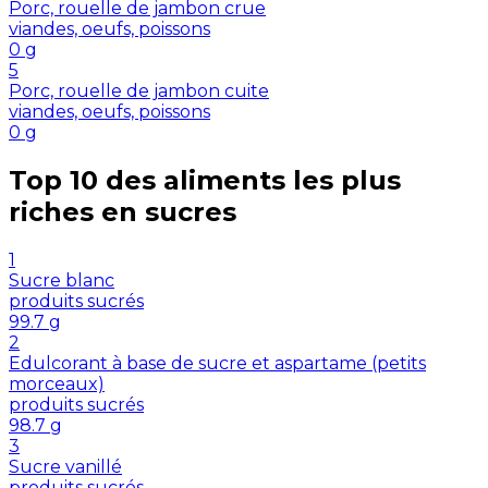
Porc, rouelle de jambon crue
viandes, oeufs, poissons
0
g
5
Porc, rouelle de jambon cuite
viandes, oeufs, poissons
0
g
Top 10 des aliments les plus
riches en
sucres
1
Sucre blanc
produits sucrés
99.7
g
2
Edulcorant à base de sucre et aspartame (petits
morceaux)
produits sucrés
98.7
g
3
Sucre vanillé
produits sucrés