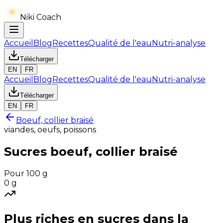
Niki Coach
Accueil
Blog
Recettes
Qualité de l'eau
Nutri-analyse
Télécharger
EN
FR
Accueil
Blog
Recettes
Qualité de l'eau
Nutri-analyse
Télécharger
EN
FR
Boeuf, collier braisé
viandes, oeufs, poissons
Sucres
boeuf, collier braisé
Pour 100 g
0
g
Plus riches en
sucres
dans la