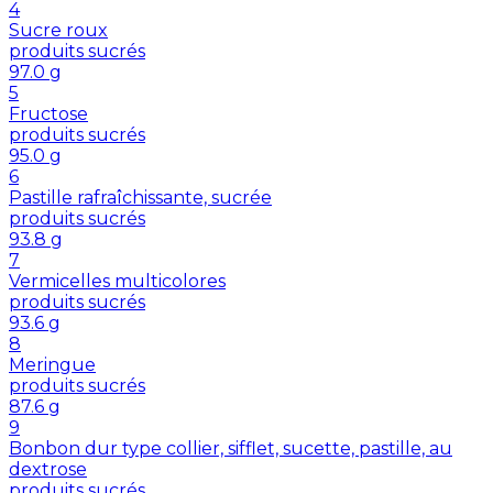
4
Sucre roux
produits sucrés
97.0
g
5
Fructose
produits sucrés
95.0
g
6
Pastille rafraîchissante, sucrée
produits sucrés
93.8
g
7
Vermicelles multicolores
produits sucrés
93.6
g
8
Meringue
produits sucrés
87.6
g
9
Bonbon dur type collier, sifflet, sucette, pastille, au
dextrose
produits sucrés