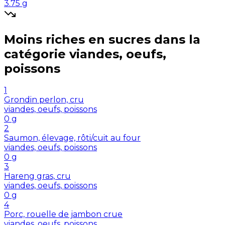
3.75
g
Moins riches en
sucres
dans la
catégorie
viandes, oeufs,
poissons
1
Grondin perlon, cru
viandes, oeufs, poissons
0
g
2
Saumon, élevage, rôti/cuit au four
viandes, oeufs, poissons
0
g
3
Hareng gras, cru
viandes, oeufs, poissons
0
g
4
Porc, rouelle de jambon crue
viandes, oeufs, poissons