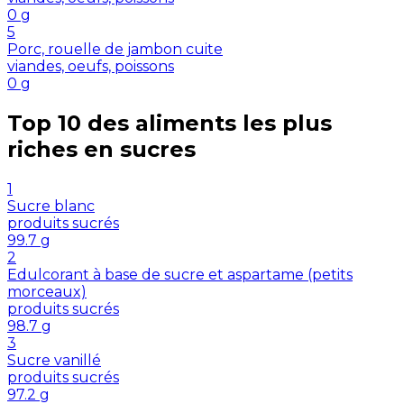
0
g
5
Porc, rouelle de jambon cuite
viandes, oeufs, poissons
0
g
Top 10 des aliments les plus
riches en
sucres
1
Sucre blanc
produits sucrés
99.7
g
2
Edulcorant à base de sucre et aspartame (petits
morceaux)
produits sucrés
98.7
g
3
Sucre vanillé
produits sucrés
97.2
g