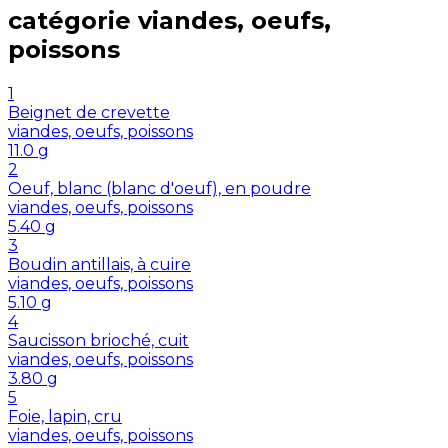
catégorie
viandes, oeufs,
poissons
1
Beignet de crevette
viandes, oeufs, poissons
11.0
g
2
Oeuf, blanc (blanc d'oeuf), en poudre
viandes, oeufs, poissons
5.40
g
3
Boudin antillais, à cuire
viandes, oeufs, poissons
5.10
g
4
Saucisson brioché, cuit
viandes, oeufs, poissons
3.80
g
5
Foie, lapin, cru
viandes, oeufs, poissons