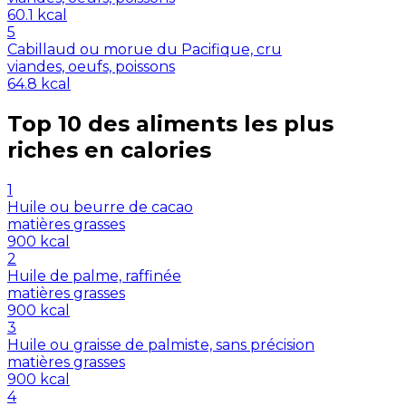
60.1
kcal
5
Cabillaud ou morue du Pacifique, cru
viandes, oeufs, poissons
64.8
kcal
Top 10 des aliments les plus
riches en
calories
1
Huile ou beurre de cacao
matières grasses
900
kcal
2
Huile de palme, raffinée
matières grasses
900
kcal
3
Huile ou graisse de palmiste, sans précision
matières grasses
900
kcal
4