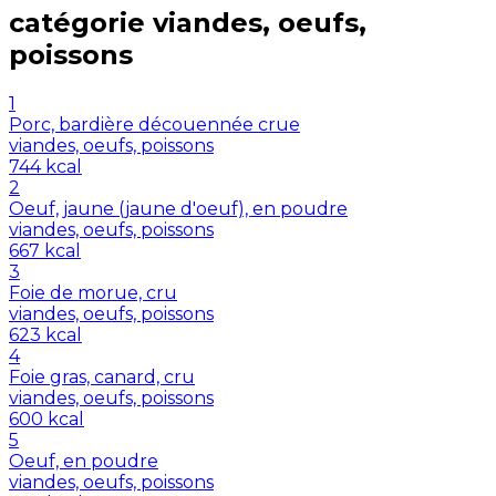
catégorie
viandes, oeufs,
poissons
1
Porc, bardière découennée crue
viandes, oeufs, poissons
744
kcal
2
Oeuf, jaune (jaune d'oeuf), en poudre
viandes, oeufs, poissons
667
kcal
3
Foie de morue, cru
viandes, oeufs, poissons
623
kcal
4
Foie gras, canard, cru
viandes, oeufs, poissons
600
kcal
5
Oeuf, en poudre
viandes, oeufs, poissons