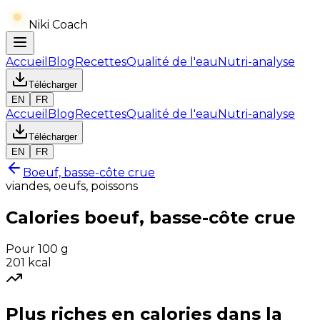
Niki Coach
Accueil
Blog
Recettes
Qualité de l'eau
Nutri-analyse
Télécharger
EN
FR
Accueil
Blog
Recettes
Qualité de l'eau
Nutri-analyse
Télécharger
EN
FR
Boeuf, basse-côte crue
viandes, oeufs, poissons
Calories
boeuf, basse-côte crue
Pour 100 g
201
kcal
Plus riches en
calories
dans la