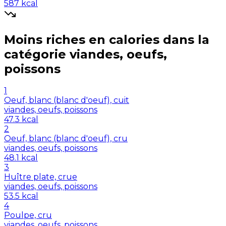
587
kcal
Moins riches en
calories
dans la
catégorie
viandes, oeufs,
poissons
1
Oeuf, blanc (blanc d'oeuf), cuit
viandes, oeufs, poissons
47.3
kcal
2
Oeuf, blanc (blanc d'oeuf), cru
viandes, oeufs, poissons
48.1
kcal
3
Huître plate, crue
viandes, oeufs, poissons
53.5
kcal
4
Poulpe, cru
viandes, oeufs, poissons