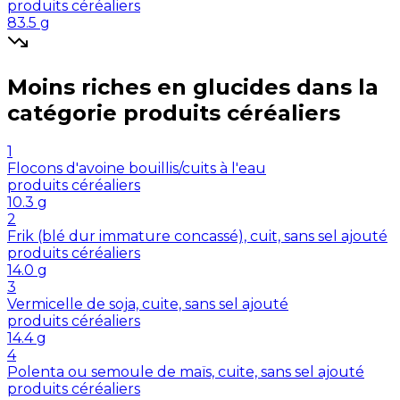
produits céréaliers
83.5
g
Moins riches en
glucides
dans la
catégorie
produits céréaliers
1
Flocons d'avoine bouillis/cuits à l'eau
produits céréaliers
10.3
g
2
Frik (blé dur immature concassé), cuit, sans sel ajouté
produits céréaliers
14.0
g
3
Vermicelle de soja, cuite, sans sel ajouté
produits céréaliers
14.4
g
4
Polenta ou semoule de maïs, cuite, sans sel ajouté
produits céréaliers