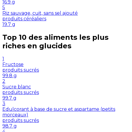
16.9
g
5
Riz sauvage, cuit, sans sel ajouté
produits céréaliers
19.7
g
Top 10 des aliments les plus
riches en
glucides
1
Fructose
produits sucrés
99.8
g
2
Sucre blanc
produits sucrés
99.7
g
3
Edulcorant à base de sucre et aspartame (petits
morceaux)
produits sucrés
98.7
g
4