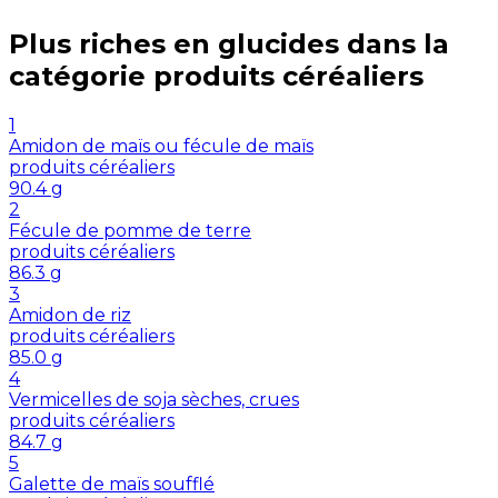
Plus riches en
glucides
dans la
catégorie
produits céréaliers
1
Amidon de maïs ou fécule de maïs
produits céréaliers
90.4
g
2
Fécule de pomme de terre
produits céréaliers
86.3
g
3
Amidon de riz
produits céréaliers
85.0
g
4
Vermicelles de soja sèches, crues
produits céréaliers
84.7
g
5
Galette de maïs soufflé