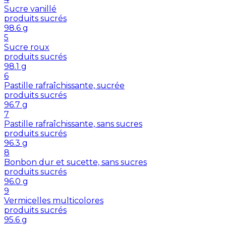
Sucre vanillé
produits sucrés
98.6
g
5
Sucre roux
produits sucrés
98.1
g
6
Pastille rafraîchissante, sucrée
produits sucrés
96.7
g
7
Pastille rafraîchissante, sans sucres
produits sucrés
96.3
g
8
Bonbon dur et sucette, sans sucres
produits sucrés
96.0
g
9
Vermicelles multicolores
produits sucrés
95.6
g