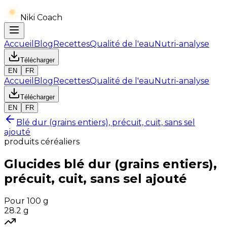
Niki Coach
Accueil
Blog
Recettes
Qualité de l'eau
Nutri-analyse
Télécharger
EN
FR
Accueil
Blog
Recettes
Qualité de l'eau
Nutri-analyse
Télécharger
EN
FR
Blé dur (grains entiers), précuit, cuit, sans sel
ajouté
produits céréaliers
Glucides
blé dur (grains entiers),
précuit, cuit, sans sel ajouté
Pour 100 g
28.2
g