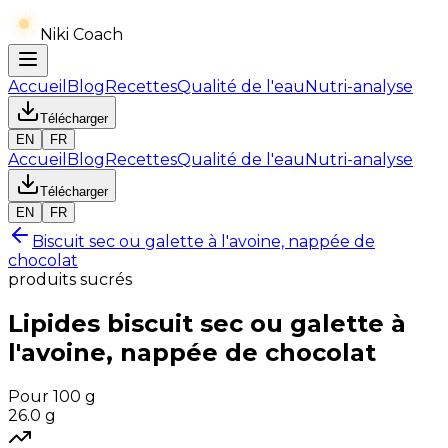
Niki Coach
Accueil
Blog
Recettes
Qualité de l'eau
Nutri-analyse
Télécharger
EN
FR
Accueil
Blog
Recettes
Qualité de l'eau
Nutri-analyse
Télécharger
EN
FR
Biscuit sec ou galette à l'avoine, nappée de
chocolat
produits sucrés
Lipides
biscuit sec ou galette à
l'avoine, nappée de chocolat
Pour 100 g
26.0
g