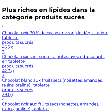
Plus riches en
lipides
dans la
catégorie
produits sucrés
1
Chocolat noir 70 % de cacao environ, de dégustation,
tablette
produits sucrés
46.3
g
2
Chocolat noir sans sucres ajoutés, avec édulcorants,
en tablette
produits sucrés
42.3
g
3
Chocolat blanc aux fruits secs (noisettes, amandes,
raisins, praliné) , tablette
produits sucrés
39.1
g
4
Chocolat noir aux fruits secs (noisettes, amandes,
raisins, praline), tablette