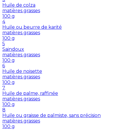
Huile de colza
matières grasses
100
g
4
Huile ou beurre de karité
matières grasses
100
g
5
Saindoux
matières grasses
100
g
6
Huile de noisette
matières grasses
100
g
7
Huile de palme, raffinée
matières grasses
100
g
8
Huile ou graisse de palmiste, sans précision
matières grasses
100
g