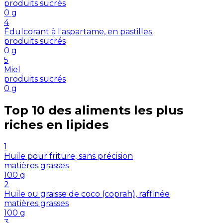
produits sucrés
0
g
4
Édulcorant à l'aspartame, en pastilles
produits sucrés
0
g
5
Miel
produits sucrés
0
g
Top 10 des aliments les plus
riches en
lipides
1
Huile pour friture, sans précision
matières grasses
100
g
2
Huile ou graisse de coco (coprah), raffinée
matières grasses
100
g
3