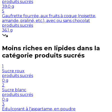
produits sucrés
39.0
g
5
Gaufrette fourrée, aux fruits à coque (noisette,
amande, praliné, etc.), avec ou sans chocolat
produits sucrés
36.1
g
Moins riches en
lipides
dans la
catégorie
produits sucrés
1
Sucre roux
produits sucrés
0
g
2
Sucre blanc
produits sucrés
0
g
3
Édulcorant à l'aspartame, en poudre