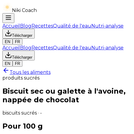
Niki Coach
Accueil
Blog
Recettes
Qualité de l'eau
Nutri-analyse
Télécharger
EN
FR
Accueil
Blog
Recettes
Qualité de l'eau
Nutri-analyse
Télécharger
EN
FR
Tous les aliments
produits sucrés
Biscuit sec ou galette à l'avoine,
nappée de chocolat
biscuits sucrés · -
Pour 100 g