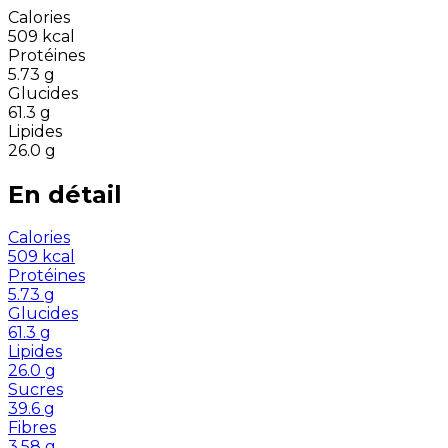
Calories
509
kcal
Protéines
5.73
g
Glucides
61.3
g
Lipides
26.0
g
En détail
Calories
509
kcal
Protéines
5.73
g
Glucides
61.3
g
Lipides
26.0
g
Sucres
39.6
g
Fibres
3.58
g