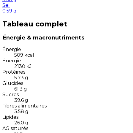
Sel
0.59
g
Tableau complet
Énergie & macronutriments
Énergie
509
kcal
Énergie
2130
kJ
Protéines
5.73
g
Glucides
61.3
g
Sucres
39.6
g
Fibres alimentaires
3.58
g
Lipides
26.0
g
AG saturés