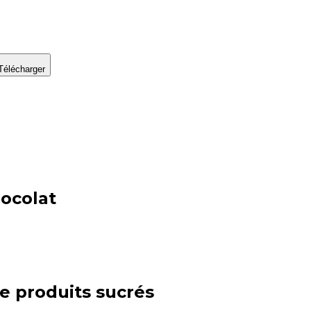
Télécharger
hocolat
ie
produits sucrés