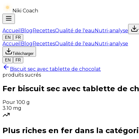
Niki Coach
Accueil
Blog
Recettes
Qualité de l'eau
Nutri-analyse
EN
FR
Accueil
Blog
Recettes
Qualité de l'eau
Nutri-analyse
Télécharger
EN
FR
Biscuit sec avec tablette de chocolat
produits sucrés
Fer
biscuit sec avec tablette de c
Pour 100 g
3.10
mg
Plus riches en
fer
dans la catégor