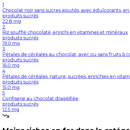
1
Chocolat noir sans sucres ajoutés, avec édulcorants, en
produits sucrés
22.8
mg
2
Riz soufflé chocolaté, enrichi en vitamines et minéraux
produits sucrés
19.0
mg
3
Pétales de céréales au chocolat, avec ou sans fruits à 
produits sucrés
16.0
mg
4
Pétales de céréales, nature, sucrées, enrichies en vita
produits sucrés
15.0
mg
5
Confiserie au chocolat dragéifiée
produits sucrés
12.5
mg