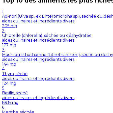
Top 10 des aliments les plus riche
1
Ao-nori (Ulva sp., ex Enteromorpha sp.), séchée ou dés
aides culinaires et ingrédients divers
205
mg
2
Chlorelle (chlorella), séchée ou déshydratée
aides culinaires et ingrédients divers
177
mg
3
Maërl ou lithothamne (Lithothamnion), séché ou désh
aides culinaires et ingrédients divers
144
mg
4
Thym, séché
aides culinaires et ingrédients divers
124
mg
5
Basilic, séché
aides culinaires et ingrédients divers
89.8
mg
6
Menthe, séchée