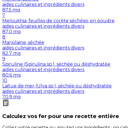
aides culinaires et ingrédients divers
87.5
mg
7
Meloukhia, feuilles de corète séchées, en poudre
aides culinaires et ingrédients divers
87.0
mg
8
Marjolaine, séchée
aides culinaires et ingrédients divers
82.7
mg
9
Spiruline (Spirulina sp.), séchée ou déshydratée
aides culinaires et ingrédients divers
80.6
mg
10
Laitue de mer (Ulva sp.), séchée ou déshydratée
aides culinaires et ingrédients divers
70.9
mg
Calculez vos
fer
pour une recette entière
Collez votre recette ou ajoutez vos ingrédients : on c