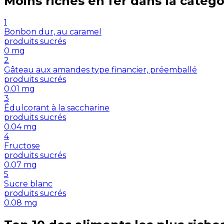
Moins riches en
fer
dans la catégo
1
Bonbon dur, au caramel
produits sucrés
0
mg
2
Gâteau aux amandes type financier, préemballé
produits sucrés
0.01
mg
3
Édulcorant à la saccharine
produits sucrés
0.04
mg
4
Fructose
produits sucrés
0.07
mg
5
Sucre blanc
produits sucrés
0.08
mg