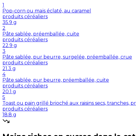
1
Pop-corn ou maïs éclaté, au caramel
produits céréaliers
35.9
g
2
Pâte sablée, préemballée, cuite
produits céréaliers
22.9
g
3
Pâte sablée, pur beurre, surgelée, préemballée, crue
produits céréaliers
21.3
g
4
Pâte sablée, pur beurre, préemballée, cuite
produits céréaliers
20.1
g
5
Toast ou pain grillé brioché aux raisins secs, tranches, 
produits céréaliers
18.8
g