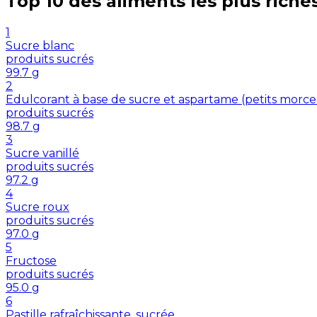
Top 10 des aliments les plus riche
1
Sucre blanc
produits sucrés
99.7
g
2
Edulcorant à base de sucre et aspartame (petits morc
produits sucrés
98.7
g
3
Sucre vanillé
produits sucrés
97.2
g
4
Sucre roux
produits sucrés
97.0
g
5
Fructose
produits sucrés
95.0
g
6
Pastille rafraîchissante, sucrée