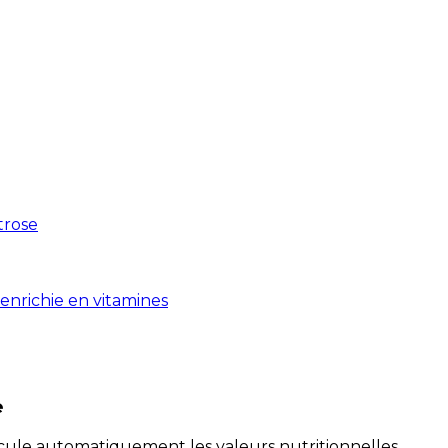
xtrose
enrichie en vitamines
e
alcule automatiquement les valeurs nutritionnelles.