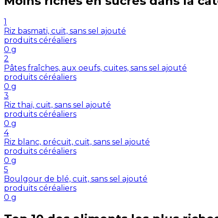
Moins riches en
sucres
dans la ca
1
Riz basmati, cuit, sans sel ajouté
produits céréaliers
0
g
2
Pâtes fraîches, aux oeufs, cuites, sans sel ajouté
produits céréaliers
0
g
3
Riz thaï, cuit, sans sel ajouté
produits céréaliers
0
g
4
Riz blanc, précuit, cuit, sans sel ajouté
produits céréaliers
0
g
5
Boulgour de blé, cuit, sans sel ajouté
produits céréaliers
0
g