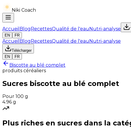
Niki Coach
Accueil
Blog
Recettes
Qualité de l'eau
Nutri-analyse
EN
FR
Accueil
Blog
Recettes
Qualité de l'eau
Nutri-analyse
Télécharger
EN
FR
Biscotte au blé complet
produits céréaliers
Sucres
biscotte au blé complet
Pour 100 g
4.96
g
Plus riches en
sucres
dans la caté