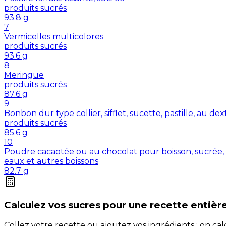
produits sucrés
93.8
g
7
Vermicelles multicolores
produits sucrés
93.6
g
8
Meringue
produits sucrés
87.6
g
9
Bonbon dur type collier, sifflet, sucette, pastille, au de
produits sucrés
85.6
g
10
Poudre cacaotée ou au chocolat pour boisson, sucrée, 
eaux et autres boissons
82.7
g
Calculez vos
sucres
pour une recette entièr
Collez votre recette ou ajoutez vos ingrédients : on c