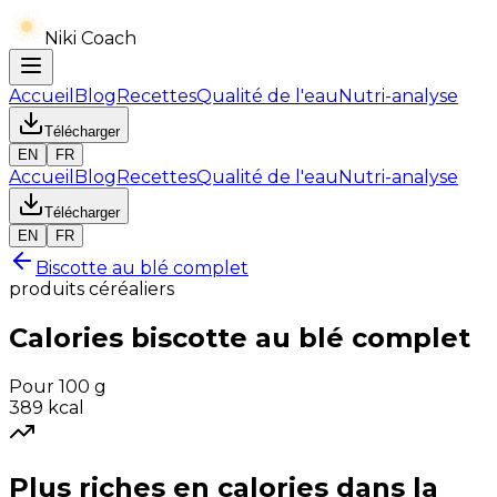
Niki Coach
Accueil
Blog
Recettes
Qualité de l'eau
Nutri-analyse
Télécharger
EN
FR
Accueil
Blog
Recettes
Qualité de l'eau
Nutri-analyse
Télécharger
EN
FR
Biscotte au blé complet
produits céréaliers
Calories
biscotte au blé complet
Pour 100 g
389
kcal
Plus riches en
calories
dans la