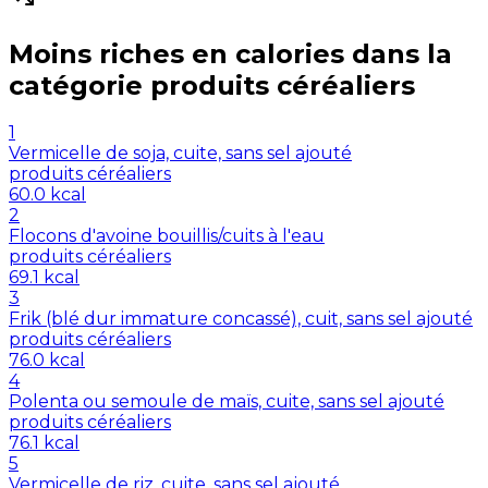
Moins riches en
calories
dans la
catégorie
produits céréaliers
1
Vermicelle de soja, cuite, sans sel ajouté
produits céréaliers
60.0
kcal
2
Flocons d'avoine bouillis/cuits à l'eau
produits céréaliers
69.1
kcal
3
Frik (blé dur immature concassé), cuit, sans sel ajouté
produits céréaliers
76.0
kcal
4
Polenta ou semoule de maïs, cuite, sans sel ajouté
produits céréaliers
76.1
kcal
5
Vermicelle de riz, cuite, sans sel ajouté