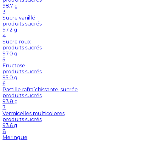
98.7
g
3
Sucre vanillé
produits sucrés
97.2
g
4
Sucre roux
produits sucrés
97.0
g
5
Fructose
produits sucrés
95.0
g
6
Pastille rafraîchissante, sucrée
produits sucrés
93.8
g
7
Vermicelles multicolores
produits sucrés
93.6
g
8
Meringue