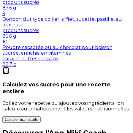
produits sucrés
87.6
g
9
Bonbon dur type collier, sifflet, sucette, pastille, au
dextrose
produits sucrés
85.6
g
10
Poudre cacaotée ou au chocolat pour boisson,
sucrée, enrichie en vitamines
eaux et autres boissons
82.7
g
Calculez vos
sucres
pour une recette
entière
Collez votre recette ou ajoutez vos ingrédients : on
calcule automatiquement les valeurs nutritionnelles.
Calculer ma recette
Découvrez l'App Niki Coach