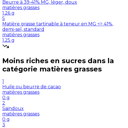
Beurre à 39-41% MG, léger, doux
matières grasses
1.26
g
5
Matière grasse tartinable à teneur en MG <= 41%,
demi-sel, standard
matières grasses
1.25
g
Moins riches en
sucres
dans la
catégorie
matières grasses
1
Huile ou beurre de cacao
matières grasses
0
g
2
Saindoux
matières grasses
0
g
3