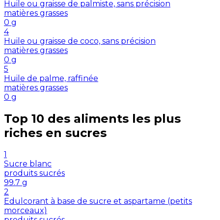
Huile ou graisse de palmiste, sans précision
matières grasses
0
g
4
Huile ou graisse de coco, sans précision
matières grasses
0
g
5
Huile de palme, raffinée
matières grasses
0
g
Top 10 des aliments les plus
riches en
sucres
1
Sucre blanc
produits sucrés
99.7
g
2
Edulcorant à base de sucre et aspartame (petits
morceaux)
produits sucrés