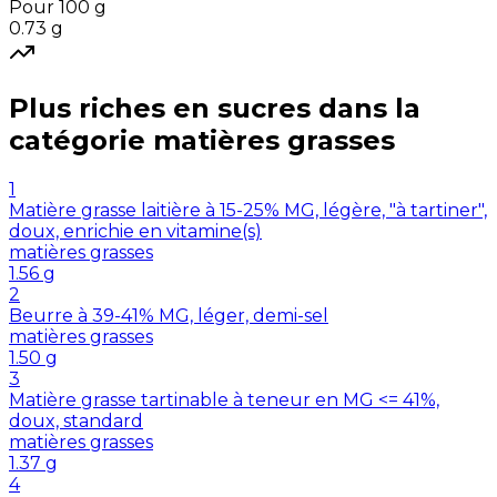
Pour 100 g
0.73
g
Plus riches en
sucres
dans la
catégorie
matières grasses
1
Matière grasse laitière à 15-25% MG, légère, "à tartiner",
doux, enrichie en vitamine(s)
matières grasses
1.56
g
2
Beurre à 39-41% MG, léger, demi-sel
matières grasses
1.50
g
3
Matière grasse tartinable à teneur en MG <= 41%,
doux, standard
matières grasses
1.37
g
4