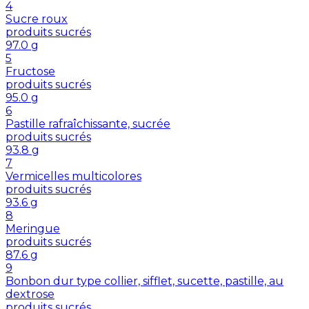
4
Sucre roux
produits sucrés
97.0
g
5
Fructose
produits sucrés
95.0
g
6
Pastille rafraîchissante, sucrée
produits sucrés
93.8
g
7
Vermicelles multicolores
produits sucrés
93.6
g
8
Meringue
produits sucrés
87.6
g
9
Bonbon dur type collier, sifflet, sucette, pastille, au
dextrose
produits sucrés