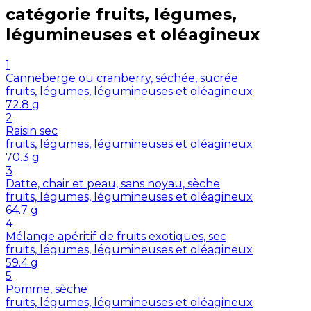
catégorie
fruits, légumes,
légumineuses et oléagineux
1
Canneberge ou cranberry, séchée, sucrée
fruits, légumes, légumineuses et oléagineux
72.8
g
2
Raisin sec
fruits, légumes, légumineuses et oléagineux
70.3
g
3
Datte, chair et peau, sans noyau, sèche
fruits, légumes, légumineuses et oléagineux
64.7
g
4
Mélange apéritif de fruits exotiques, sec
fruits, légumes, légumineuses et oléagineux
59.4
g
5
Pomme, sèche
fruits, légumes, légumineuses et oléagineux