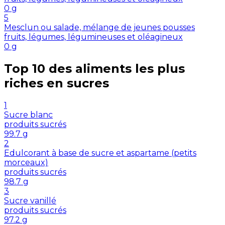
0
g
5
Mesclun ou salade, mélange de jeunes pousses
fruits, légumes, légumineuses et oléagineux
0
g
Top 10 des aliments les plus
riches en
sucres
1
Sucre blanc
produits sucrés
99.7
g
2
Edulcorant à base de sucre et aspartame (petits
morceaux)
produits sucrés
98.7
g
3
Sucre vanillé
produits sucrés
97.2
g