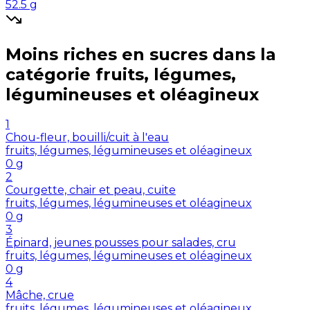
52.5
g
Moins riches en
sucres
dans la
catégorie
fruits, légumes,
légumineuses et oléagineux
1
Chou-fleur, bouilli/cuit à l'eau
fruits, légumes, légumineuses et oléagineux
0
g
2
Courgette, chair et peau, cuite
fruits, légumes, légumineuses et oléagineux
0
g
3
Épinard, jeunes pousses pour salades, cru
fruits, légumes, légumineuses et oléagineux
0
g
4
Mâche, crue
fruits, légumes, légumineuses et oléagineux