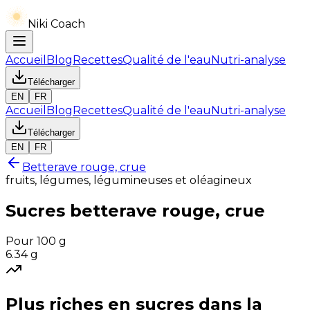
Niki Coach
Accueil
Blog
Recettes
Qualité de l'eau
Nutri-analyse
Télécharger
EN
FR
Accueil
Blog
Recettes
Qualité de l'eau
Nutri-analyse
Télécharger
EN
FR
Betterave rouge, crue
fruits, légumes, légumineuses et oléagineux
Sucres
betterave rouge, crue
Pour 100 g
6.34
g
Plus riches en
sucres
dans la