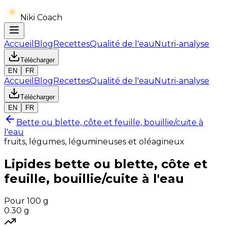
Niki Coach
Accueil
Blog
Recettes
Qualité de l'eau
Nutri-analyse
Télécharger
EN
FR
Accueil
Blog
Recettes
Qualité de l'eau
Nutri-analyse
Télécharger
EN
FR
Bette ou blette, côte et feuille, bouillie/cuite à
l'eau
fruits, légumes, légumineuses et oléagineux
Lipides
bette ou blette, côte et
feuille, bouillie/cuite à l'eau
Pour 100 g
0.30
g