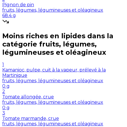
Pignon de pin
fruits, légumes, légumineuses et oléagineux
68.4
g
Moins riches en
lipides
dans la
catégorie
fruits, légumes,
légumineuses et oléagineux
1
Kamanioc, pulpe, cuit à la vapeur, prélevé à la
Martinique
fruits, légumes, légumineuses et oléagineux
0
g
2
Tomate allongée, crue
fruits, légumes, légumineuses et oléagineux
0
g
3
Tomate marmande, crue
fruits, légumes, légumineuses et oléagineux