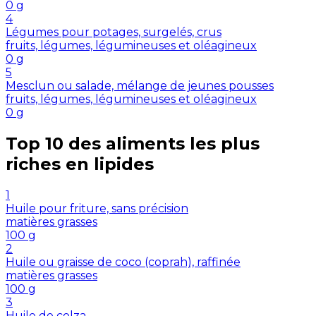
0
g
4
Légumes pour potages, surgelés, crus
fruits, légumes, légumineuses et oléagineux
0
g
5
Mesclun ou salade, mélange de jeunes pousses
fruits, légumes, légumineuses et oléagineux
0
g
Top 10 des aliments les plus
riches en
lipides
1
Huile pour friture, sans précision
matières grasses
100
g
2
Huile ou graisse de coco (coprah), raffinée
matières grasses
100
g
3
Huile de colza