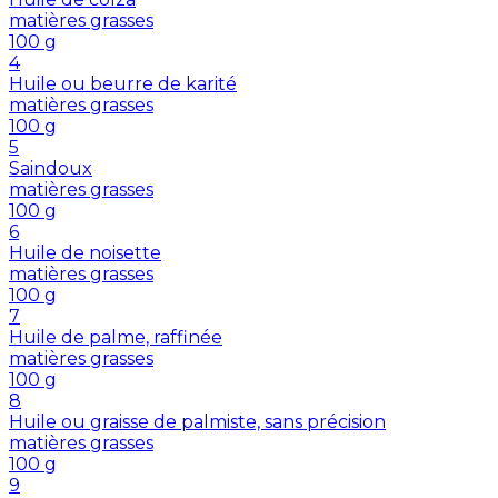
matières grasses
100
g
4
Huile ou beurre de karité
matières grasses
100
g
5
Saindoux
matières grasses
100
g
6
Huile de noisette
matières grasses
100
g
7
Huile de palme, raffinée
matières grasses
100
g
8
Huile ou graisse de palmiste, sans précision
matières grasses
100
g
9