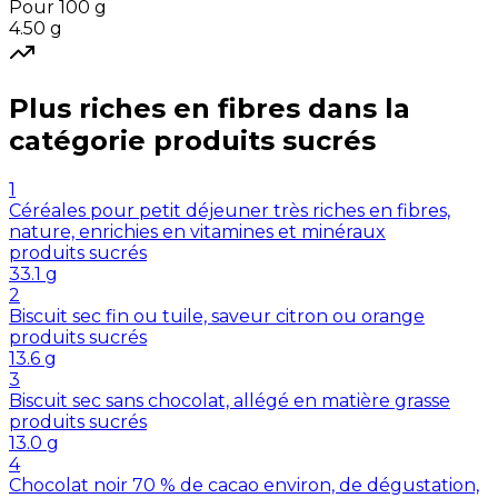
Pour 100 g
4.50
g
Plus riches en
fibres
dans la
catégorie
produits sucrés
1
Céréales pour petit déjeuner très riches en fibres,
nature, enrichies en vitamines et minéraux
produits sucrés
33.1
g
2
Biscuit sec fin ou tuile, saveur citron ou orange
produits sucrés
13.6
g
3
Biscuit sec sans chocolat, allégé en matière grasse
produits sucrés
13.0
g
4
Chocolat noir 70 % de cacao environ, de dégustation,