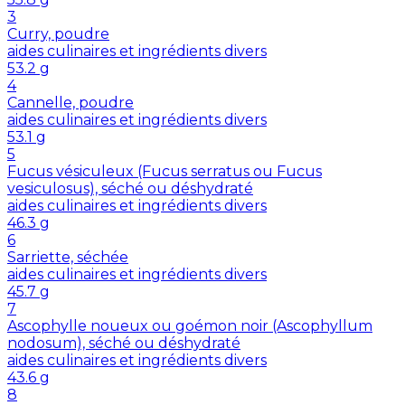
3
Curry, poudre
aides culinaires et ingrédients divers
53.2
g
4
Cannelle, poudre
aides culinaires et ingrédients divers
53.1
g
5
Fucus vésiculeux (Fucus serratus ou Fucus
vesiculosus), séché ou déshydraté
aides culinaires et ingrédients divers
46.3
g
6
Sarriette, séchée
aides culinaires et ingrédients divers
45.7
g
7
Ascophylle noueux ou goémon noir (Ascophyllum
nodosum), séché ou déshydraté
aides culinaires et ingrédients divers
43.6
g
8