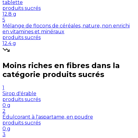
tablette
produits sucrés
12.8
g
5
Mélange de flocons de céréales, nature, non enrichi
en vitamines et minéraux
produits sucrés
12.4
g
Moins riches en
fibres
dans la
catégorie
produits sucrés
1
Sirop d'érable
produits sucrés
0
g
2
Édulcorant à l'aspartame, en poudre
produits sucrés
0
g
3