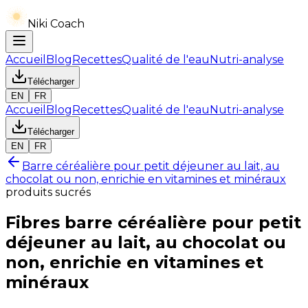
Niki Coach
Accueil
Blog
Recettes
Qualité de l'eau
Nutri-analyse
Télécharger
EN
FR
Accueil
Blog
Recettes
Qualité de l'eau
Nutri-analyse
Télécharger
EN
FR
Barre céréalière pour petit déjeuner au lait, au
chocolat ou non, enrichie en vitamines et minéraux
produits sucrés
Fibres
barre céréalière pour petit
déjeuner au lait, au chocolat ou
non, enrichie en vitamines et
minéraux