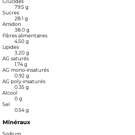
Glucides
79.5
g
Sucres
28.1
g
Amidon
38.0
g
Fibres alimentaires
4.50
g
Lipides
3.20
g
AG saturés
1.74
g
AG mono-insaturés
0.92
g
AG poly-insaturés
0.35
g
Alcool
0
g
Sel
0.54
g
Minéraux
Sodium