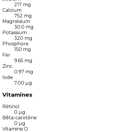
217
mg
Calcium
752
mg
Magnésium
30.0
mg
Potassium
320
mg
Phosphore
150
mg
Fer
9.65
mg
Zinc
0.97
mg
Iode
7.00
µg
Vitamines
Rétinol
0
µg
Bêta-carotène
0
µg
Vitamine D