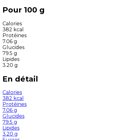
Pour 100 g
Calories
382
kcal
Protéines
7.06
g
Glucides
79.5
g
Lipides
3.20
g
En détail
Calories
382
kcal
Protéines
7.06
g
Glucides
79.5
g
Lipides
3.20
g
Sucres