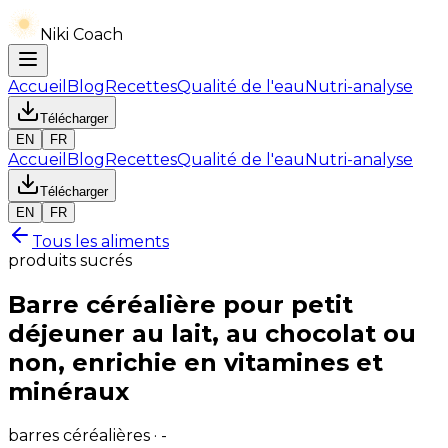
Niki Coach
Accueil
Blog
Recettes
Qualité de l'eau
Nutri-analyse
Télécharger
EN
FR
Accueil
Blog
Recettes
Qualité de l'eau
Nutri-analyse
Télécharger
EN
FR
Tous les aliments
produits sucrés
Barre céréalière pour petit
déjeuner au lait, au chocolat ou
non, enrichie en vitamines et
minéraux
barres céréalières · -