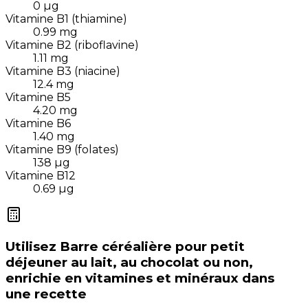
0
µg
Vitamine B1 (thiamine)
0.99
mg
Vitamine B2 (riboflavine)
1.11
mg
Vitamine B3 (niacine)
12.4
mg
Vitamine B5
4.20
mg
Vitamine B6
1.40
mg
Vitamine B9 (folates)
138
µg
Vitamine B12
0.69
µg
Utilisez
Barre céréalière pour petit
déjeuner au lait, au chocolat ou non,
enrichie en vitamines et minéraux
dans
une recette