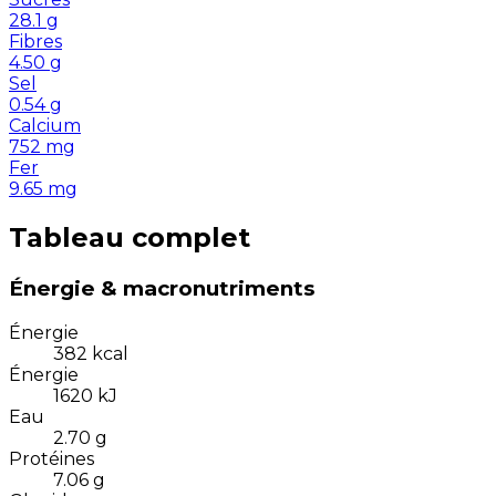
28.1
g
Fibres
4.50
g
Sel
0.54
g
Calcium
752
mg
Fer
9.65
mg
Tableau complet
Énergie & macronutriments
Énergie
382
kcal
Énergie
1620
kJ
Eau
2.70
g
Protéines
7.06
g