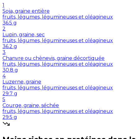
1
Soja, graine entière
fruits, légumes, légumineuses et oléagineux
36.5
g
2
Lupin, graine, sec
fruits, légumes, légumineuses et oléagineux
36.2
g
3
Chanvre ou chènevis, graine décortiquée
fruits, légumes, légumineuses et oléagineux
30.8
g
4
Luzerne, graine
fruits, légumes, légumineuses et oléagineux
29.7
g
5
Courge, graine, séchée
fruits, légumes, légumineuses et oléagineux
29.5
g