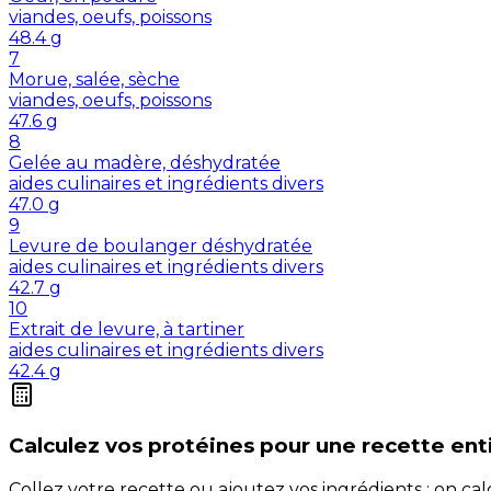
viandes, oeufs, poissons
48.4
g
7
Morue, salée, sèche
viandes, oeufs, poissons
47.6
g
8
Gelée au madère, déshydratée
aides culinaires et ingrédients divers
47.0
g
9
Levure de boulanger déshydratée
aides culinaires et ingrédients divers
42.7
g
10
Extrait de levure, à tartiner
aides culinaires et ingrédients divers
42.4
g
Calculez vos
protéines
pour une recette ent
Collez votre recette ou ajoutez vos ingrédients : on c