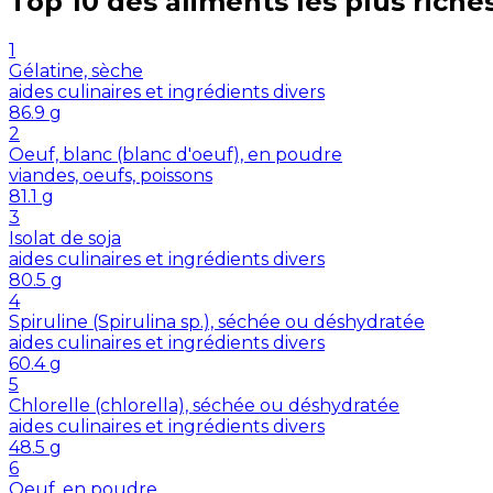
Top 10 des aliments les plus riche
1
Gélatine, sèche
aides culinaires et ingrédients divers
86.9
g
2
Oeuf, blanc (blanc d'oeuf), en poudre
viandes, oeufs, poissons
81.1
g
3
Isolat de soja
aides culinaires et ingrédients divers
80.5
g
4
Spiruline (Spirulina sp.), séchée ou déshydratée
aides culinaires et ingrédients divers
60.4
g
5
Chlorelle (chlorella), séchée ou déshydratée
aides culinaires et ingrédients divers
48.5
g
6
Oeuf, en poudre