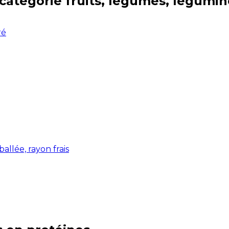
 catégorie
fruits, légumes, légumi
ré
allée, rayon frais