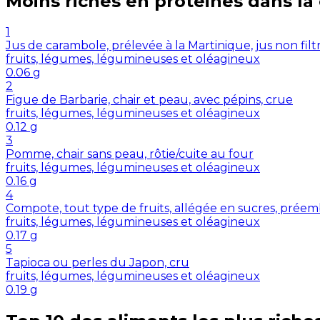
Moins riches en
protéines
dans la
1
Jus de carambole, prélevée à la Martinique, jus non filt
fruits, légumes, légumineuses et oléagineux
0.06
g
2
Figue de Barbarie, chair et peau, avec pépins, crue
fruits, légumes, légumineuses et oléagineux
0.12
g
3
Pomme, chair sans peau, rôtie/cuite au four
fruits, légumes, légumineuses et oléagineux
0.16
g
4
Compote, tout type de fruits, allégée en sucres, préemb
fruits, légumes, légumineuses et oléagineux
0.17
g
5
Tapioca ou perles du Japon, cru
fruits, légumes, légumineuses et oléagineux
0.19
g