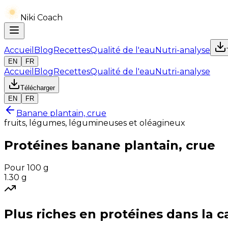
Niki Coach
Accueil
Blog
Recettes
Qualité de l'eau
Nutri-analyse
EN
FR
Accueil
Blog
Recettes
Qualité de l'eau
Nutri-analyse
Télécharger
EN
FR
Banane plantain, crue
fruits, légumes, légumineuses et oléagineux
Protéines
banane plantain, crue
Pour 100 g
1.30
g
Plus riches en
protéines
dans la c