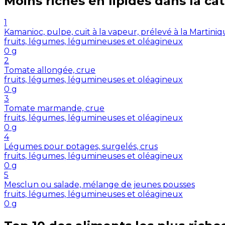
Moins riches en
lipides
dans la ca
1
Kamanioc, pulpe, cuit à la vapeur, prélevé à la Martini
fruits, légumes, légumineuses et oléagineux
0
g
2
Tomate allongée, crue
fruits, légumes, légumineuses et oléagineux
0
g
3
Tomate marmande, crue
fruits, légumes, légumineuses et oléagineux
0
g
4
Légumes pour potages, surgelés, crus
fruits, légumes, légumineuses et oléagineux
0
g
5
Mesclun ou salade, mélange de jeunes pousses
fruits, légumes, légumineuses et oléagineux
0
g