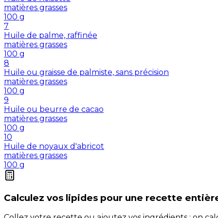
matières grasses
100
g
7
Huile de palme, raffinée
matières grasses
100
g
8
Huile ou graisse de palmiste, sans précision
matières grasses
100
g
9
Huile ou beurre de cacao
matières grasses
100
g
10
Huile de noyaux d'abricot
matières grasses
100
g
Calculez vos
lipides
pour une recette entièr
Collez votre recette ou ajoutez vos ingrédients : on c