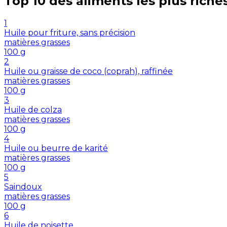
Top 10 des aliments les plus riche
1
Huile pour friture, sans précision
matières grasses
100
g
2
Huile ou graisse de coco (coprah), raffinée
matières grasses
100
g
3
Huile de colza
matières grasses
100
g
4
Huile ou beurre de karité
matières grasses
100
g
5
Saindoux
matières grasses
100
g
6
Huile de noisette