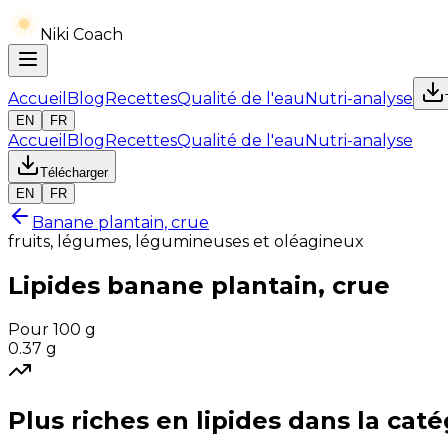
Niki Coach
Accueil
Blog
Recettes
Qualité de l'eau
Nutri-analyse
EN
FR
Accueil
Blog
Recettes
Qualité de l'eau
Nutri-analyse
Télécharger
EN
FR
Banane plantain, crue
fruits, légumes, légumineuses et oléagineux
Lipides
banane plantain, crue
Pour 100 g
0.37
g
Plus riches en
lipides
dans la caté