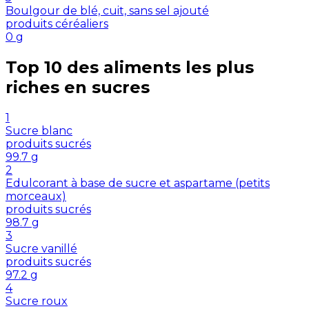
Boulgour de blé, cuit, sans sel ajouté
produits céréaliers
0
g
Top 10 des aliments les plus
riches en
sucres
1
Sucre blanc
produits sucrés
99.7
g
2
Edulcorant à base de sucre et aspartame (petits
morceaux)
produits sucrés
98.7
g
3
Sucre vanillé
produits sucrés
97.2
g
4
Sucre roux