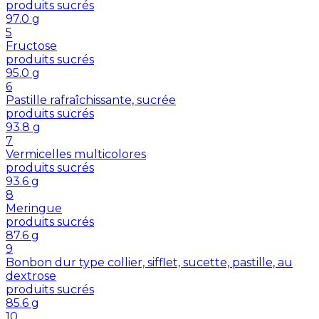
produits sucrés
97.0
g
5
Fructose
produits sucrés
95.0
g
6
Pastille rafraîchissante, sucrée
produits sucrés
93.8
g
7
Vermicelles multicolores
produits sucrés
93.6
g
8
Meringue
produits sucrés
87.6
g
9
Bonbon dur type collier, sifflet, sucette, pastille, au
dextrose
produits sucrés
85.6
g
10