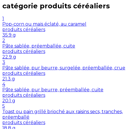
catégorie
produits céréaliers
1
Pop-corn ou maïs éclaté, au caramel
produits céréaliers
35.9
g
2
Pâte sablée, préemballée, cuite
produits céréaliers
22.9
g
3
Pâte sablée, pur beurre, surgelée, préemballée, crue
produits céréaliers
21.3
g
4
Pâte sablée, pur beurre, préemballée, cuite
produits céréaliers
20.1
g
5
Toast ou pain grillé brioché aux raisins secs, tranches,
préemballé
produits céréaliers
18.8
g