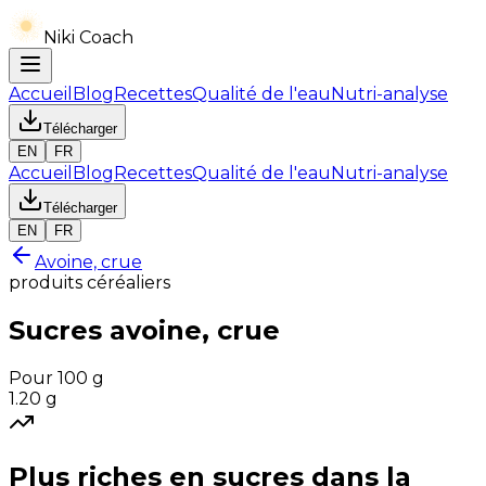
Niki Coach
Accueil
Blog
Recettes
Qualité de l'eau
Nutri-analyse
Télécharger
EN
FR
Accueil
Blog
Recettes
Qualité de l'eau
Nutri-analyse
Télécharger
EN
FR
Avoine, crue
produits céréaliers
Sucres
avoine, crue
Pour 100 g
1.20
g
Plus riches en
sucres
dans la