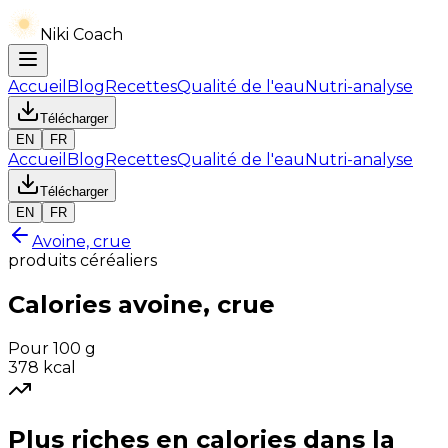
Niki Coach
Accueil
Blog
Recettes
Qualité de l'eau
Nutri-analyse
Télécharger
EN
FR
Accueil
Blog
Recettes
Qualité de l'eau
Nutri-analyse
Télécharger
EN
FR
Avoine, crue
produits céréaliers
Calories
avoine, crue
Pour 100 g
378
kcal
Plus riches en
calories
dans la