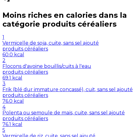
Moins riches en
calories
dans la
catégorie
produits céréaliers
1
Vermicelle de soja, cuite, sans sel ajouté
produits céréaliers
60.0
kcal
2
Flocons d'avoine bouillis/cuits à l'eau
produits céréaliers
69.1
kcal
3
Frik (blé dur immature concassé), cuit, sans sel ajouté
produits céréaliers
76.0
kcal
4
Polenta ou semoule de maïs, cuite, sans sel ajouté
produits céréaliers
76.1
kcal
5
Vermicelle de riz, cuite, sans sel ajouté