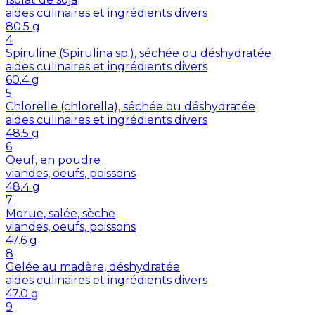
aides culinaires et ingrédients divers
80.5
g
4
Spiruline (Spirulina sp.), séchée ou déshydratée
aides culinaires et ingrédients divers
60.4
g
5
Chlorelle (chlorella), séchée ou déshydratée
aides culinaires et ingrédients divers
48.5
g
6
Oeuf, en poudre
viandes, oeufs, poissons
48.4
g
7
Morue, salée, sèche
viandes, oeufs, poissons
47.6
g
8
Gelée au madère, déshydratée
aides culinaires et ingrédients divers
47.0
g
9