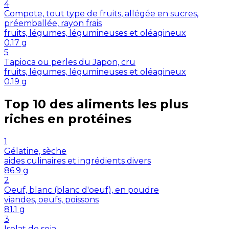
4
Compote, tout type de fruits, allégée en sucres,
préemballée, rayon frais
fruits, légumes, légumineuses et oléagineux
0.17
g
5
Tapioca ou perles du Japon, cru
fruits, légumes, légumineuses et oléagineux
0.19
g
Top 10 des aliments les plus
riches en
protéines
1
Gélatine, sèche
aides culinaires et ingrédients divers
86.9
g
2
Oeuf, blanc (blanc d'oeuf), en poudre
viandes, oeufs, poissons
81.1
g
3
Isolat de soja