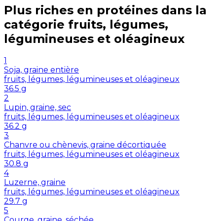
Plus riches en
protéines
dans la
catégorie
fruits, légumes,
légumineuses et oléagineux
1
Soja, graine entière
fruits, légumes, légumineuses et oléagineux
36.5
g
2
Lupin, graine, sec
fruits, légumes, légumineuses et oléagineux
36.2
g
3
Chanvre ou chènevis, graine décortiquée
fruits, légumes, légumineuses et oléagineux
30.8
g
4
Luzerne, graine
fruits, légumes, légumineuses et oléagineux
29.7
g
5
Courge, graine, séchée