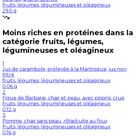
fruits, légumes, légumineuses et oléagineux
29.5
g
Moins riches en
protéines
dans la
catégorie
fruits, légumes,
légumineuses et oléagineux
1
Jus de carambole, prélevée à la Martinique, jus non
filtré
fruits, légumes, légumineuses et oléagineux
0.06
g
2
Figue de Barbarie, chair et peau, avec pépins, crue
fruits, légumes, légumineuses et oléagineux
0.12
g
3
Pomme, chair sans peau, rôtie/cuite au four
fruits, légumes, légumineuses et oléagineux
0.16
g