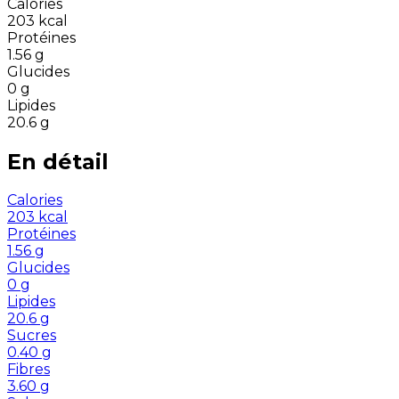
Calories
203
kcal
Protéines
1.56
g
Glucides
0
g
Lipides
20.6
g
En détail
Calories
203
kcal
Protéines
1.56
g
Glucides
0
g
Lipides
20.6
g
Sucres
0.40
g
Fibres
3.60
g