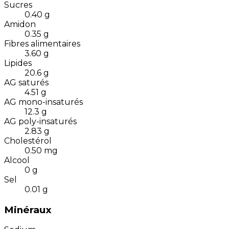
Sucres
0.40
g
Amidon
0.35
g
Fibres alimentaires
3.60
g
Lipides
20.6
g
AG saturés
4.51
g
AG mono-insaturés
12.3
g
AG poly-insaturés
2.83
g
Cholestérol
0.50
mg
Alcool
0
g
Sel
0.01
g
Minéraux