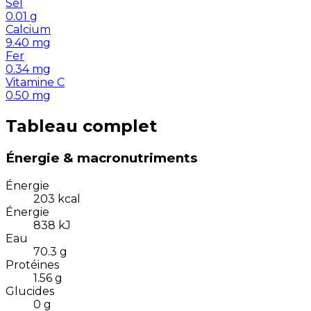
Sel
0.01
g
Calcium
9.40
mg
Fer
0.34
mg
Vitamine C
0.50
mg
Tableau complet
Énergie & macronutriments
Énergie
203
kcal
Énergie
838
kJ
Eau
70.3
g
Protéines
1.56
g
Glucides
0
g