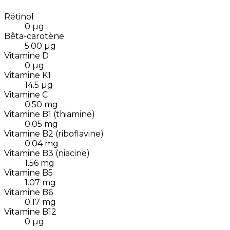
Rétinol
0
µg
Bêta-carotène
5.00
µg
Vitamine D
0
µg
Vitamine K1
14.5
µg
Vitamine C
0.50
mg
Vitamine B1 (thiamine)
0.05
mg
Vitamine B2 (riboflavine)
0.04
mg
Vitamine B3 (niacine)
1.56
mg
Vitamine B5
1.07
mg
Vitamine B6
0.17
mg
Vitamine B12
0
µg