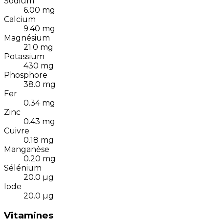
Sodium
6.00
mg
Calcium
9.40
mg
Magnésium
21.0
mg
Potassium
430
mg
Phosphore
38.0
mg
Fer
0.34
mg
Zinc
0.43
mg
Cuivre
0.18
mg
Manganèse
0.20
mg
Sélénium
20.0
µg
Iode
20.0
µg
Vitamines