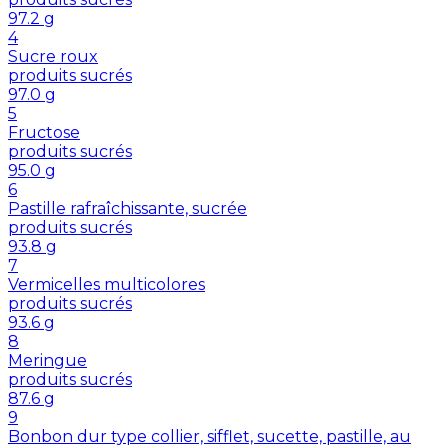
97.2
g
4
Sucre roux
produits sucrés
97.0
g
5
Fructose
produits sucrés
95.0
g
6
Pastille rafraîchissante, sucrée
produits sucrés
93.8
g
7
Vermicelles multicolores
produits sucrés
93.6
g
8
Meringue
produits sucrés
87.6
g
9
Bonbon dur type collier, sifflet, sucette, pastille, au