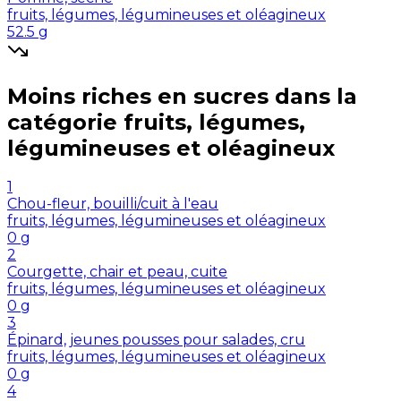
fruits, légumes, légumineuses et oléagineux
52.5
g
Moins riches en
sucres
dans la
catégorie
fruits, légumes,
légumineuses et oléagineux
1
Chou-fleur, bouilli/cuit à l'eau
fruits, légumes, légumineuses et oléagineux
0
g
2
Courgette, chair et peau, cuite
fruits, légumes, légumineuses et oléagineux
0
g
3
Épinard, jeunes pousses pour salades, cru
fruits, légumes, légumineuses et oléagineux
0
g
4