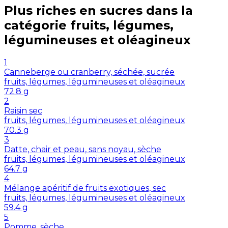
Plus riches en
sucres
dans la
catégorie
fruits, légumes,
légumineuses et oléagineux
1
Canneberge ou cranberry, séchée, sucrée
fruits, légumes, légumineuses et oléagineux
72.8
g
2
Raisin sec
fruits, légumes, légumineuses et oléagineux
70.3
g
3
Datte, chair et peau, sans noyau, sèche
fruits, légumes, légumineuses et oléagineux
64.7
g
4
Mélange apéritif de fruits exotiques, sec
fruits, légumes, légumineuses et oléagineux
59.4
g
5
Pomme, sèche