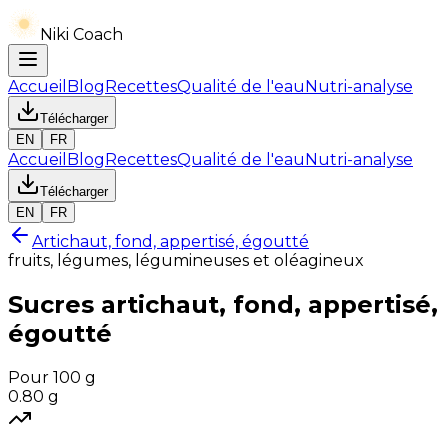
Niki Coach
Accueil
Blog
Recettes
Qualité de l'eau
Nutri-analyse
Télécharger
EN
FR
Accueil
Blog
Recettes
Qualité de l'eau
Nutri-analyse
Télécharger
EN
FR
Artichaut, fond, appertisé, égoutté
fruits, légumes, légumineuses et oléagineux
Sucres
artichaut, fond, appertisé,
égoutté
Pour 100 g
0.80
g