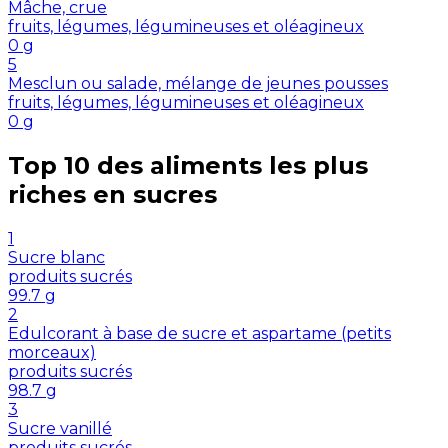
Mâche, crue
fruits, légumes, légumineuses et oléagineux
0
g
5
Mesclun ou salade, mélange de jeunes pousses
fruits, légumes, légumineuses et oléagineux
0
g
Top 10 des aliments les plus
riches en
sucres
1
Sucre blanc
produits sucrés
99.7
g
2
Edulcorant à base de sucre et aspartame (petits
morceaux)
produits sucrés
98.7
g
3
Sucre vanillé
produits sucrés