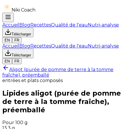
Niki Coach
Accueil
Blog
Recettes
Qualité de l'eau
Nutri-analyse
Télécharger
EN
FR
Accueil
Blog
Recettes
Qualité de l'eau
Nutri-analyse
Télécharger
EN
FR
Aligot (purée de pomme de terre à la tomme
fraîche), préemballé
entrées et plats composés
Lipides
aligot (purée de pomme
de terre à la tomme fraîche),
préemballé
Pour 100 g
13.3
g