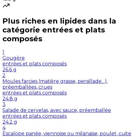
Plus riches en
lipides
dans la
catégorie
entrées et plats
composés
1
Gougère
entrées et plats composés
26.6
g
2
Moules farcies (matière grasse, persillade…),
préemballées, crues
entrées et plats composés
24.8
g
3
Salade de cervelas, avec sauce, préemballée
entrées et plats composés
24.2
g
4
Escalope panée, viennoise ou milanaise, poulet, cuite