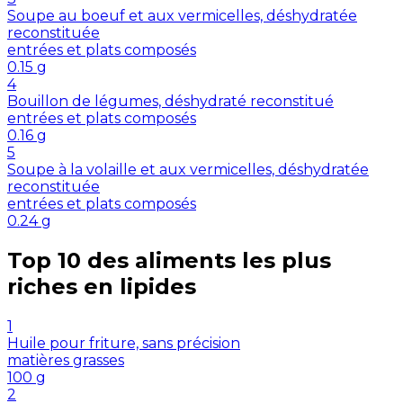
Soupe au boeuf et aux vermicelles, déshydratée
reconstituée
entrées et plats composés
0.15
g
4
Bouillon de légumes, déshydraté reconstitué
entrées et plats composés
0.16
g
5
Soupe à la volaille et aux vermicelles, déshydratée
reconstituée
entrées et plats composés
0.24
g
Top 10 des aliments les plus
riches en
lipides
1
Huile pour friture, sans précision
matières grasses
100
g
2