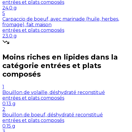
entrées et plats composés
24.0
g
5
Carpaccio de boeuf, avec marinade (huile, herbes,
fromage), fait maison
entrées et plats composés
23.0
g
Moins riches en
lipides
dans la
catégorie
entrées et plats
composés
1
Bouillon de volaille, déshydraté reconstitué
entrées et plats composés
0.13
g
2
Bouillon de boeuf, déshydraté reconstitué
entrées et plats composés
0.15
g
3