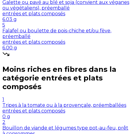
Galette ou pavé au blé et soja (convient aux véganes
ou végétaliens), préemballé
entrées et plats composés
6.03
g
5
Falafel ou boulette de pois-chiche et/ou fève,
préemballé
entrées et plats composés
6.00
g
Moins riches en
fibres
dans la
catégorie
entrées et plats
composés
1
Tripes à la tomate ou à la provençale, préemballées
entrées et plats composés
0
g
2
Bouillon de viande et légumes type pot-au-feu, prêt
à consommer