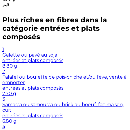
Plus riches en
fibres
dans la
catégorie
entrées et plats
composés
1
Galette ou pavé au soja
entrées et plats composés
8.80
g
2
Falafel ou boulette de pois-chiche et/ou fève, vente à
emporter
entrées et plats composés
7.70
g
3
Samossa ou samoussa ou brick au boeuf, fait maison,
cuit
entrées et plats composés
6.80
g
4