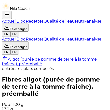
Niki Coach
Accueil
Blog
Recettes
Qualité de l'eau
Nutri-analyse
Télécharger
EN
FR
Accueil
Blog
Recettes
Qualité de l'eau
Nutri-analyse
Télécharger
EN
FR
Aligot (purée de pomme de terre à la tomme
fraîche), préemballé
entrées et plats composés
Fibres
aligot (purée de pomme
de terre à la tomme fraîche),
préemballé
Pour 100 g
1.30
g