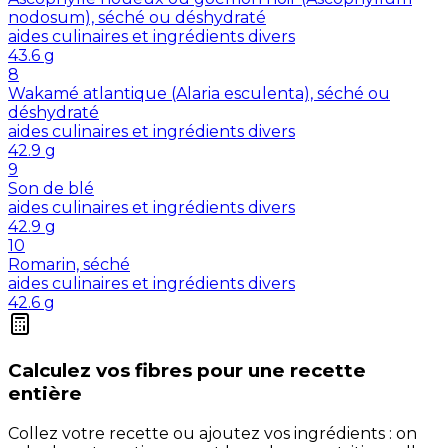
nodosum), séché ou déshydraté
aides culinaires et ingrédients divers
43.6
g
8
Wakamé atlantique (Alaria esculenta), séché ou
déshydraté
aides culinaires et ingrédients divers
42.9
g
9
Son de blé
aides culinaires et ingrédients divers
42.9
g
10
Romarin, séché
aides culinaires et ingrédients divers
42.6
g
Calculez vos
fibres
pour une recette
entière
Collez votre recette ou ajoutez vos ingrédients : on