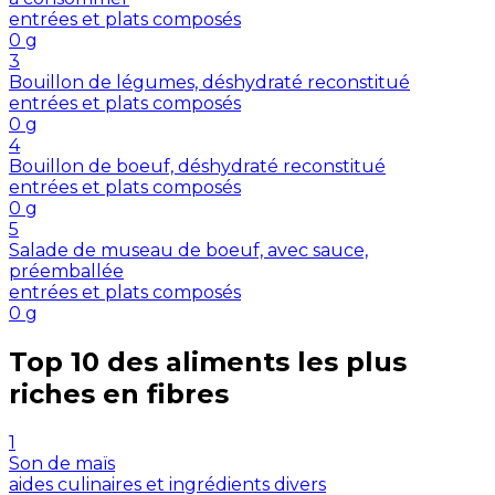
entrées et plats composés
0
g
3
Bouillon de légumes, déshydraté reconstitué
entrées et plats composés
0
g
4
Bouillon de boeuf, déshydraté reconstitué
entrées et plats composés
0
g
5
Salade de museau de boeuf, avec sauce,
préemballée
entrées et plats composés
0
g
Top 10 des aliments les plus
riches en
fibres
1
Son de maïs
aides culinaires et ingrédients divers