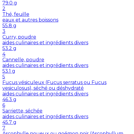
79.0
g
2
Thé, feuille
eaux et autres boissons
55.8
g
3
Curry, poudre
aides culinaires et ingrédients divers
53.2
g
4
Cannelle, poudre
aides culinaires et ingrédients divers
53.1
g
5
Fucus vésiculeux (Fucus serratus ou Fucus
vesiculosus), séché ou déshydraté
aides culinaires et ingrédients divers
46.3
g
6
Sarriette, séchée
aides culinaires et ingrédients divers
45.7
g
7
Ascophylle noueux ou goémon noir (Ascophyllum