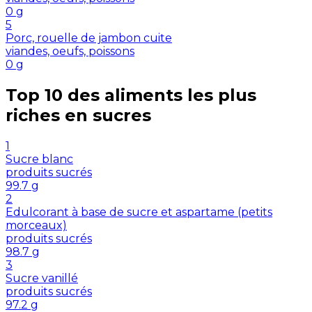
0
g
5
Porc, rouelle de jambon cuite
viandes, oeufs, poissons
0
g
Top 10 des aliments les plus
riches en
sucres
1
Sucre blanc
produits sucrés
99.7
g
2
Edulcorant à base de sucre et aspartame (petits
morceaux)
produits sucrés
98.7
g
3
Sucre vanillé
produits sucrés
97.2
g