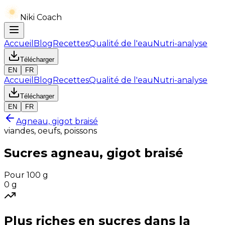
Niki Coach
Accueil
Blog
Recettes
Qualité de l'eau
Nutri-analyse
Télécharger
EN
FR
Accueil
Blog
Recettes
Qualité de l'eau
Nutri-analyse
Télécharger
EN
FR
Agneau, gigot braisé
viandes, oeufs, poissons
Sucres
agneau, gigot braisé
Pour 100 g
0
g
Plus riches en
sucres
dans la