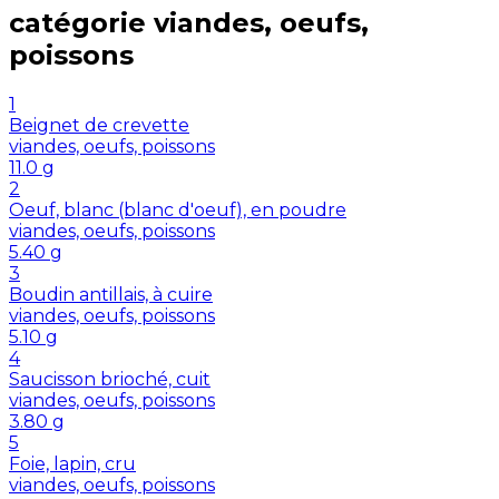
catégorie
viandes, oeufs,
poissons
1
Beignet de crevette
viandes, oeufs, poissons
11.0
g
2
Oeuf, blanc (blanc d'oeuf), en poudre
viandes, oeufs, poissons
5.40
g
3
Boudin antillais, à cuire
viandes, oeufs, poissons
5.10
g
4
Saucisson brioché, cuit
viandes, oeufs, poissons
3.80
g
5
Foie, lapin, cru
viandes, oeufs, poissons