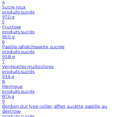
4
Sucre roux
produits sucrés
97.0
g
5
Fructose
produits sucrés
95.0
g
6
Pastille rafraîchissante, sucrée
produits sucrés
93.8
g
7
Vermicelles multicolores
produits sucrés
93.6
g
8
Meringue
produits sucrés
87.6
g
9
Bonbon dur type collier, sifflet, sucette, pastille, au
dextrose
produits sucrés