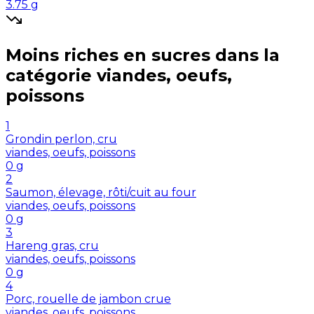
3.75
g
Moins riches en
sucres
dans la
catégorie
viandes, oeufs,
poissons
1
Grondin perlon, cru
viandes, oeufs, poissons
0
g
2
Saumon, élevage, rôti/cuit au four
viandes, oeufs, poissons
0
g
3
Hareng gras, cru
viandes, oeufs, poissons
0
g
4
Porc, rouelle de jambon crue
viandes, oeufs, poissons