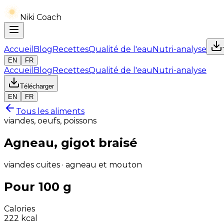
Niki Coach
Accueil
Blog
Recettes
Qualité de l'eau
Nutri-analyse
EN
FR
Accueil
Blog
Recettes
Qualité de l'eau
Nutri-analyse
Télécharger
EN
FR
Tous les aliments
viandes, oeufs, poissons
Agneau, gigot braisé
viandes cuites · agneau et mouton
Pour 100 g
Calories
222
kcal