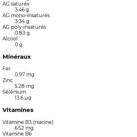
AG saturés
3.46
g
AG mono-insaturés
3.34
g
AG poly-insaturés
0.83
g
Alcool
0
g
Minéraux
Fer
0.97
mg
Zinc
5.28
mg
Sélénium
13.6
µg
Vitamines
Vitamine B3 (niacine)
6.52
mg
Vitamine B6