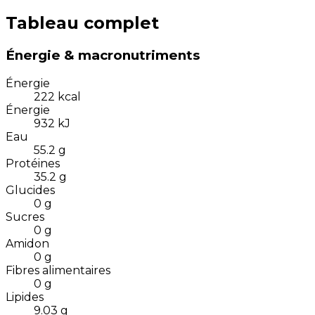
Tableau complet
Énergie & macronutriments
Énergie
222
kcal
Énergie
932
kJ
Eau
55.2
g
Protéines
35.2
g
Glucides
0
g
Sucres
0
g
Amidon
0
g
Fibres alimentaires
0
g
Lipides
9.03
g