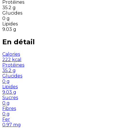
Protéines
35.2
g
Glucides
0
g
Lipides
9.03
g
En détail
Calories
222
kcal
Protéines
35.2
g
Glucides
0
g
Lipides
9.03
g
Sucres
0
g
Fibres
0
g
Fer
0.97
mg