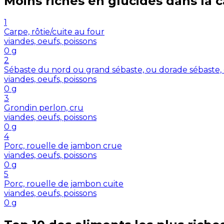
Moins riches en
glucides
dans la 
1
Carpe, rôtie/cuite au four
viandes, oeufs, poissons
0
g
2
Sébaste du nord ou grand sébaste, ou dorade sébaste,
viandes, oeufs, poissons
0
g
3
Grondin perlon, cru
viandes, oeufs, poissons
0
g
4
Porc, rouelle de jambon crue
viandes, oeufs, poissons
0
g
5
Porc, rouelle de jambon cuite
viandes, oeufs, poissons
0
g