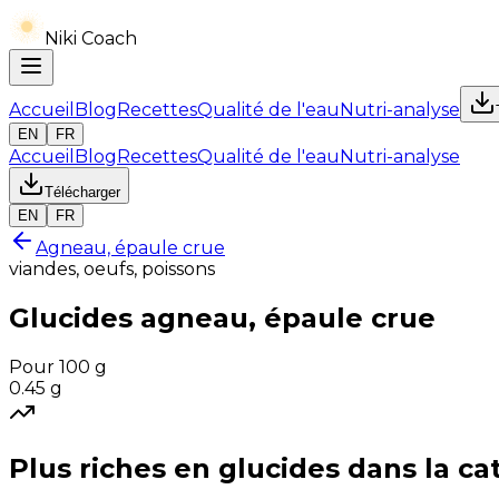
Niki Coach
Accueil
Blog
Recettes
Qualité de l'eau
Nutri-analyse
EN
FR
Accueil
Blog
Recettes
Qualité de l'eau
Nutri-analyse
Télécharger
EN
FR
Agneau, épaule crue
viandes, oeufs, poissons
Glucides
agneau, épaule crue
Pour 100 g
0.45
g
Plus riches en
glucides
dans la ca