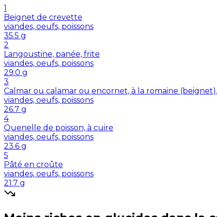
1
Beignet de crevette
viandes, oeufs, poissons
35.5
g
2
Langoustine, panée, frite
viandes, oeufs, poissons
29.0
g
3
Calmar ou calamar ou encornet, à la romaine (beignet)
viandes, oeufs, poissons
26.7
g
4
Quenelle de poisson, à cuire
viandes, oeufs, poissons
23.6
g
5
Pâté en croûte
viandes, oeufs, poissons
21.7
g