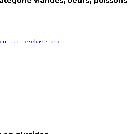
catégorie
viandes, oeufs, poissons
 ou daurade sébaste, crue