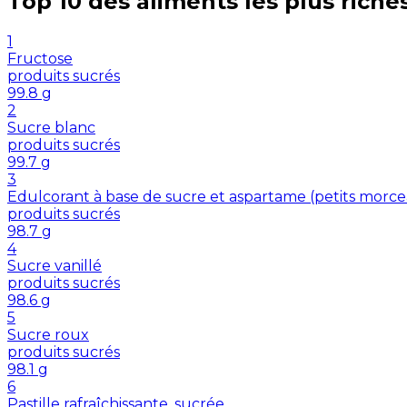
Top 10 des aliments les plus riche
1
Fructose
produits sucrés
99.8
g
2
Sucre blanc
produits sucrés
99.7
g
3
Edulcorant à base de sucre et aspartame (petits morc
produits sucrés
98.7
g
4
Sucre vanillé
produits sucrés
98.6
g
5
Sucre roux
produits sucrés
98.1
g
6
Pastille rafraîchissante, sucrée