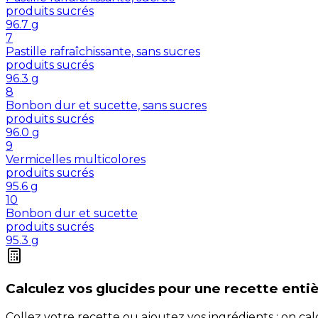
produits sucrés
96.7
g
7
Pastille rafraîchissante, sans sucres
produits sucrés
96.3
g
8
Bonbon dur et sucette, sans sucres
produits sucrés
96.0
g
9
Vermicelles multicolores
produits sucrés
95.6
g
10
Bonbon dur et sucette
produits sucrés
95.3
g
Calculez vos
glucides
pour une recette enti
Collez votre recette ou ajoutez vos ingrédients : on c