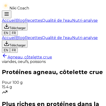
Niki Coach
Accueil
Blog
Recettes
Qualité de l'eau
Nutri-analyse
Télécharger
EN
FR
Accueil
Blog
Recettes
Qualité de l'eau
Nutri-analyse
Télécharger
EN
FR
Agneau, côtelette crue
viandes, oeufs, poissons
Protéines
agneau, côtelette crue
Pour 100 g
15.4
g
Plus riches en
protéines
dans la