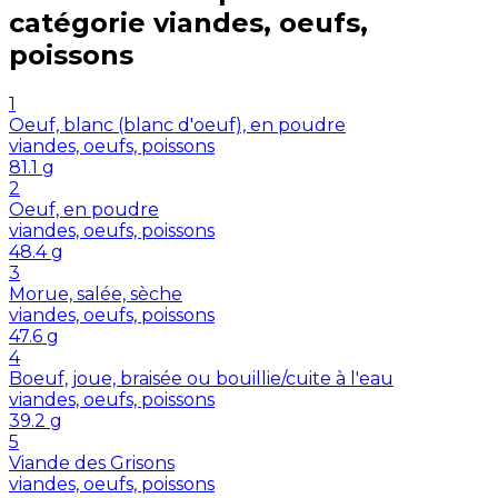
catégorie
viandes, oeufs,
poissons
1
Oeuf, blanc (blanc d'oeuf), en poudre
viandes, oeufs, poissons
81.1
g
2
Oeuf, en poudre
viandes, oeufs, poissons
48.4
g
3
Morue, salée, sèche
viandes, oeufs, poissons
47.6
g
4
Boeuf, joue, braisée ou bouillie/cuite à l'eau
viandes, oeufs, poissons
39.2
g
5
Viande des Grisons
viandes, oeufs, poissons