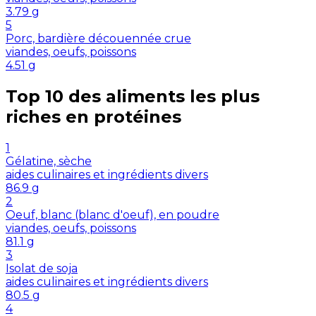
3.79
g
5
Porc, bardière découennée crue
viandes, oeufs, poissons
4.51
g
Top 10 des aliments les plus
riches en
protéines
1
Gélatine, sèche
aides culinaires et ingrédients divers
86.9
g
2
Oeuf, blanc (blanc d'oeuf), en poudre
viandes, oeufs, poissons
81.1
g
3
Isolat de soja
aides culinaires et ingrédients divers
80.5
g
4