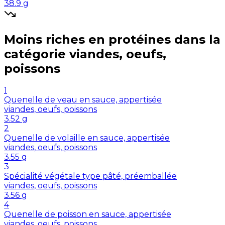
38.9
g
Moins riches en
protéines
dans la
catégorie
viandes, oeufs,
poissons
1
Quenelle de veau en sauce, appertisée
viandes, oeufs, poissons
3.52
g
2
Quenelle de volaille en sauce, appertisée
viandes, oeufs, poissons
3.55
g
3
Spécialité végétale type pâté, préemballée
viandes, oeufs, poissons
3.56
g
4
Quenelle de poisson en sauce, appertisée
viandes, oeufs, poissons