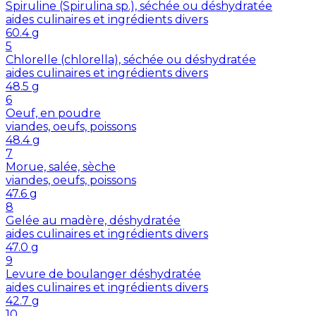
Spiruline (Spirulina sp.), séchée ou déshydratée
aides culinaires et ingrédients divers
60.4
g
5
Chlorelle (chlorella), séchée ou déshydratée
aides culinaires et ingrédients divers
48.5
g
6
Oeuf, en poudre
viandes, oeufs, poissons
48.4
g
7
Morue, salée, sèche
viandes, oeufs, poissons
47.6
g
8
Gelée au madère, déshydratée
aides culinaires et ingrédients divers
47.0
g
9
Levure de boulanger déshydratée
aides culinaires et ingrédients divers
42.7
g
10