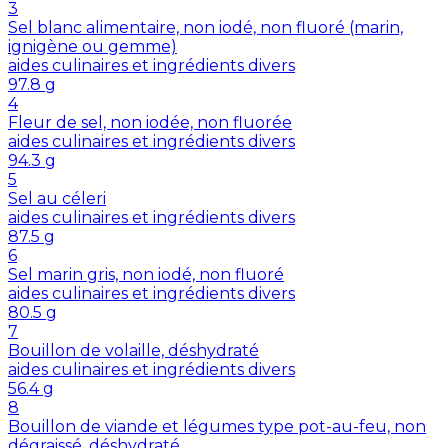
3
Sel blanc alimentaire, non iodé, non fluoré (marin,
ignigène ou gemme)
aides culinaires et ingrédients divers
97.8
g
4
Fleur de sel, non iodée, non fluorée
aides culinaires et ingrédients divers
94.3
g
5
Sel au céleri
aides culinaires et ingrédients divers
87.5
g
6
Sel marin gris, non iodé, non fluoré
aides culinaires et ingrédients divers
80.5
g
7
Bouillon de volaille, déshydraté
aides culinaires et ingrédients divers
56.4
g
8
Bouillon de viande et légumes type pot-au-feu, non
dégraissé, déshydraté