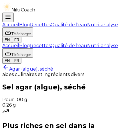
Niki Coach
Accueil
Blog
Recettes
Qualité de l'eau
Nutri-analyse
Télécharger
EN
FR
Accueil
Blog
Recettes
Qualité de l'eau
Nutri-analyse
Télécharger
EN
FR
Agar (algue), séché
aides culinaires et ingrédients divers
Sel
agar (algue), séché
Pour 100 g
0.26
g
Plus riches en
sel
dans la