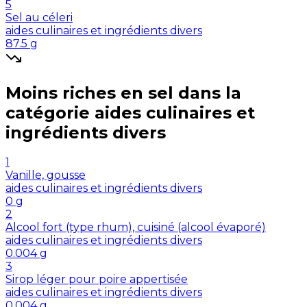
5
Sel au céleri
aides culinaires et ingrédients divers
87.5
g
Moins riches en
sel
dans la
catégorie
aides culinaires et
ingrédients divers
1
Vanille, gousse
aides culinaires et ingrédients divers
0
g
2
Alcool fort (type rhum), cuisiné (alcool évaporé)
aides culinaires et ingrédients divers
0.004
g
3
Sirop léger pour poire appertisée
aides culinaires et ingrédients divers
0.004
g