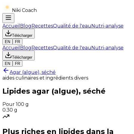
Niki Coach
Accueil
Blog
Recettes
Qualité de l'eau
Nutri-analyse
Télécharger
EN
FR
Accueil
Blog
Recettes
Qualité de l'eau
Nutri-analyse
Télécharger
EN
FR
Agar (algue), séché
aides culinaires et ingrédients divers
Lipides
agar (algue), séché
Pour 100 g
0.30
g
Plus riches en
lipides
dans la