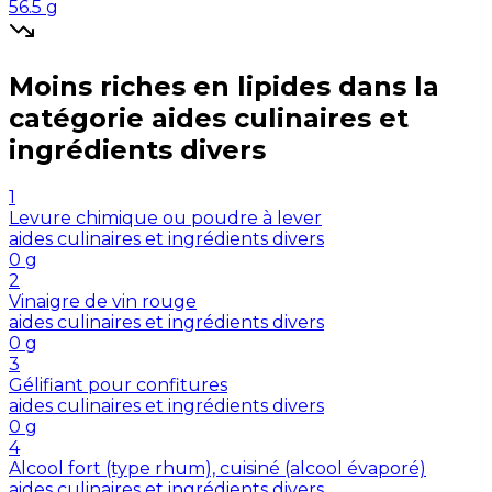
56.5
g
Moins riches en
lipides
dans la
catégorie
aides culinaires et
ingrédients divers
1
Levure chimique ou poudre à lever
aides culinaires et ingrédients divers
0
g
2
Vinaigre de vin rouge
aides culinaires et ingrédients divers
0
g
3
Gélifiant pour confitures
aides culinaires et ingrédients divers
0
g
4
Alcool fort (type rhum), cuisiné (alcool évaporé)
aides culinaires et ingrédients divers