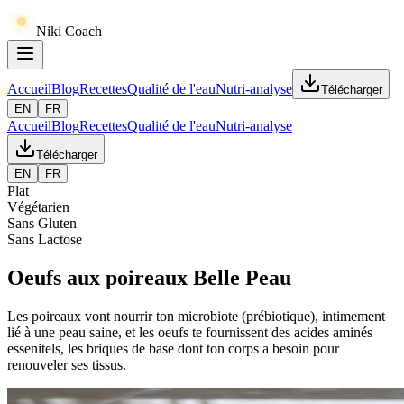
Niki Coach
Accueil
Blog
Recettes
Qualité de l'eau
Nutri-analyse
Télécharger
EN
FR
Accueil
Blog
Recettes
Qualité de l'eau
Nutri-analyse
Télécharger
EN
FR
Plat
Végétarien
Sans Gluten
Sans Lactose
Oeufs aux poireaux Belle Peau
Les poireaux vont nourrir ton microbiote (prébiotique), intimement
lié à une peau saine, et les oeufs te fournissent des acides aminés
essenitels, les briques de base dont ton corps a besoin pour
renouveler ses tissus.