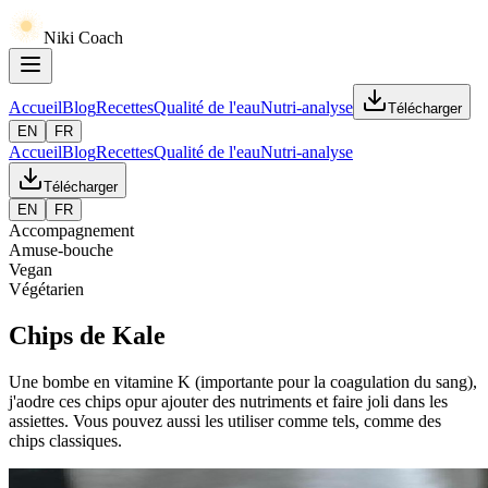
Niki Coach
Accueil
Blog
Recettes
Qualité de l'eau
Nutri-analyse
Télécharger
EN
FR
Accueil
Blog
Recettes
Qualité de l'eau
Nutri-analyse
Télécharger
EN
FR
Accompagnement
Amuse-bouche
Vegan
Végétarien
Chips de Kale
Une bombe en vitamine K (importante pour la coagulation du sang),
j'aodre ces chips opur ajouter des nutriments et faire joli dans les
assiettes. Vous pouvez aussi les utiliser comme tels, comme des
chips classiques.