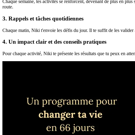
Chaque semaine, tes activités se renforcent, devenant de plus en plus 
route.
3. Rappels et tâches quotidiennes
Chaque matin, Niki t'envoie les défis du jour. Il te suffit de les valider
4. Un impact clair et des conseils pratiques
Pour chaque activité, Niki te présente les résultats que tu peux en atte