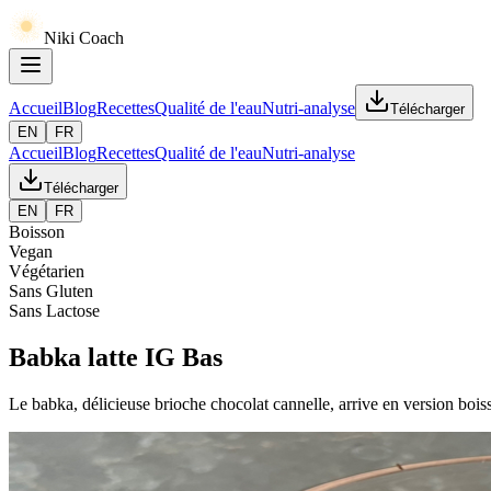
Niki Coach
Accueil
Blog
Recettes
Qualité de l'eau
Nutri-analyse
Télécharger
EN
FR
Accueil
Blog
Recettes
Qualité de l'eau
Nutri-analyse
Télécharger
EN
FR
Boisson
Vegan
Végétarien
Sans Gluten
Sans Lactose
Babka latte IG Bas
Le babka, délicieuse brioche chocolat cannelle, arrive en version boiss