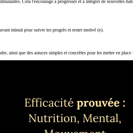
stimulantes. Cela t'encourage à progresser et à intégrer de nouvelles h
 avant minuit pour suivre tes progrès et rester motivé (e).
ndre, ainsi que des astuces simples et concrètes pour les mettre en place