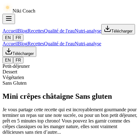
Niki Coach
Accueil
Blog
Recettes
Qualité de l'eau
Nutri-analyse
Télécharger
EN
FR
Accueil
Blog
Recettes
Qualité de l'eau
Nutri-analyse
Télécharger
EN
FR
Petit-déjeuner
Dessert
Végétarien
Sans Gluten
Mini crêpes châtaigne Sans gluten
Je vous partage cette recette qui est incroyablement gourmande pour
terminer un repas sur une note sucrée, ou pour un bon petit déjeuner,
prêt en 5 minutes top chrono! Vous pouvez les garnir comme des
crêpes classiques ou les manger nature, elles sont vraiment
délicieuses sans rien d’autre...