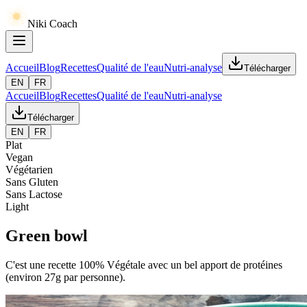
Niki Coach
Accueil
Blog
Recettes
Qualité de l'eau
Nutri-analyse
Télécharger
EN
FR
Accueil
Blog
Recettes
Qualité de l'eau
Nutri-analyse
Télécharger
EN
FR
Plat
Vegan
Végétarien
Sans Gluten
Sans Lactose
Light
Green bowl
C'est une recette 100% Végétale avec un bel apport de protéines
(environ 27g par personne).