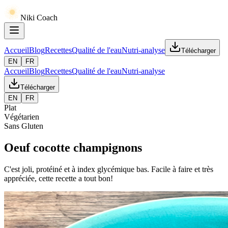
Niki Coach
Accueil
Blog
Recettes
Qualité de l'eau
Nutri-analyse
Télécharger
EN
FR
Accueil
Blog
Recettes
Qualité de l'eau
Nutri-analyse
Télécharger
EN
FR
Plat
Végétarien
Sans Gluten
Oeuf cocotte champignons
C'est joli, protéiné et à index glycémique bas. Facile à faire et très
appréciée, cette recette a tout bon!