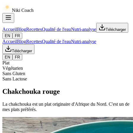
Niki Coach
Accueil
Blog
Recettes
Qualité de l'eau
Nutri-analyse
Télécharger
EN
FR
Accueil
Blog
Recettes
Qualité de l'eau
Nutri-analyse
Télécharger
EN
FR
Plat
Végétarien
Sans Gluten
Sans Lactose
Chakchouka rouge
La chakchouka est un plat originaire d'Afrique du Nord. C'est un de
mes plats préférés.