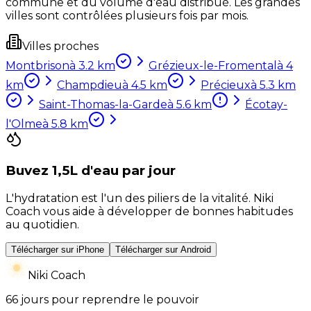
commune et du volume d'eau distribué. Les grandes
villes sont contrôlées plusieurs fois par mois.
Villes proches
Montbrison
à
3.2
km
Grézieux-le-Fromental
à
4
km
Champdieu
à
4.5
km
Précieux
à
5.3
km
Saint-Thomas-la-Garde
à
5.6
km
Écotay-
l'Olme
à
5.8
km
Buvez 1,5L d'eau par jour
L'hydratation est l'un des piliers de la vitalité. Niki
Coach vous aide à développer de bonnes habitudes
au quotidien.
Télécharger sur iPhone
Télécharger sur Android
Niki Coach
66 jours pour reprendre le pouvoir