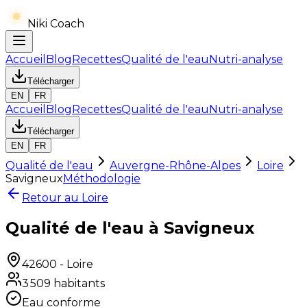
Niki Coach
Accueil
Blog
Recettes
Qualité de l'eau
Nutri-analyse
Télécharger
EN
FR
Accueil
Blog
Recettes
Qualité de l'eau
Nutri-analyse
Télécharger
EN
FR
Qualité de l'eau
Auvergne-Rhône-Alpes
Loire
Savigneux
Méthodologie
Retour au
Loire
Qualité de l'eau à Savigneux
42600
-
Loire
3 509
habitants
Eau conforme