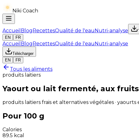
Niki Coach
Accueil
Blog
Recettes
Qualité de l'eau
Nutri-analyse
EN
FR
Accueil
Blog
Recettes
Qualité de l'eau
Nutri-analyse
Télécharger
EN
FR
Tous les aliments
produits laitiers
Yaourt ou lait fermenté, aux fruits
produits laitiers frais et alternatives végétales · yaourts 
Pour 100 g
Calories
89.5
kcal