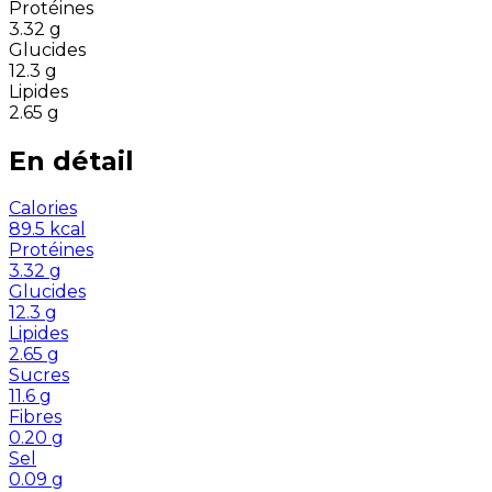
Protéines
3.32
g
Glucides
12.3
g
Lipides
2.65
g
En détail
Calories
89.5
kcal
Protéines
3.32
g
Glucides
12.3
g
Lipides
2.65
g
Sucres
11.6
g
Fibres
0.20
g
Sel
0.09
g