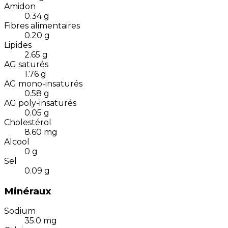
Amidon
0.34
g
Fibres alimentaires
0.20
g
Lipides
2.65
g
AG saturés
1.76
g
AG mono-insaturés
0.58
g
AG poly-insaturés
0.05
g
Cholestérol
8.60
mg
Alcool
0
g
Sel
0.09
g
Minéraux
Sodium
35.0
mg