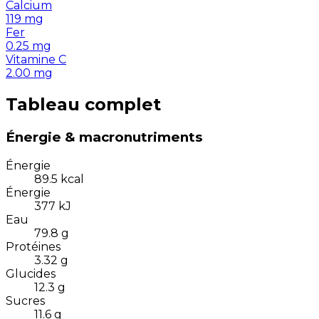
Calcium
119
mg
Fer
0.25
mg
Vitamine C
2.00
mg
Tableau complet
Énergie & macronutriments
Énergie
89.5
kcal
Énergie
377
kJ
Eau
79.8
g
Protéines
3.32
g
Glucides
12.3
g
Sucres
11.6
g