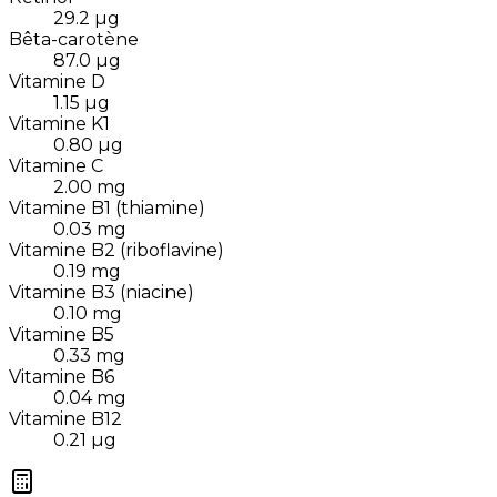
29.2
µg
Bêta-carotène
87.0
µg
Vitamine D
1.15
µg
Vitamine K1
0.80
µg
Vitamine C
2.00
mg
Vitamine B1 (thiamine)
0.03
mg
Vitamine B2 (riboflavine)
0.19
mg
Vitamine B3 (niacine)
0.10
mg
Vitamine B5
0.33
mg
Vitamine B6
0.04
mg
Vitamine B12
0.21
µg