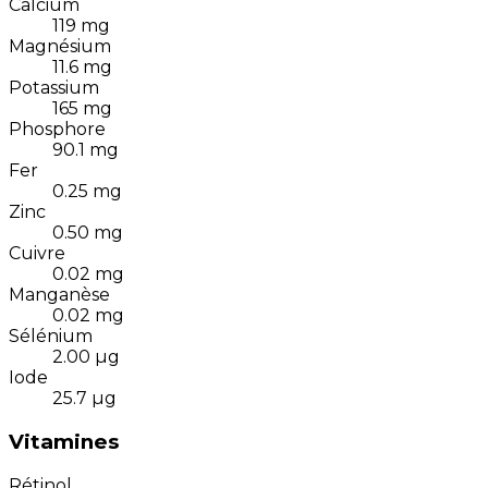
Calcium
119
mg
Magnésium
11.6
mg
Potassium
165
mg
Phosphore
90.1
mg
Fer
0.25
mg
Zinc
0.50
mg
Cuivre
0.02
mg
Manganèse
0.02
mg
Sélénium
2.00
µg
Iode
25.7
µg
Vitamines
Rétinol